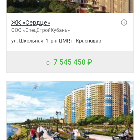
ЖК «Сердце»
ООО «СпецСтройКубань»
ул. Школьная, 1, р-н ЦМР, г. Краснодар
7 545 450
От