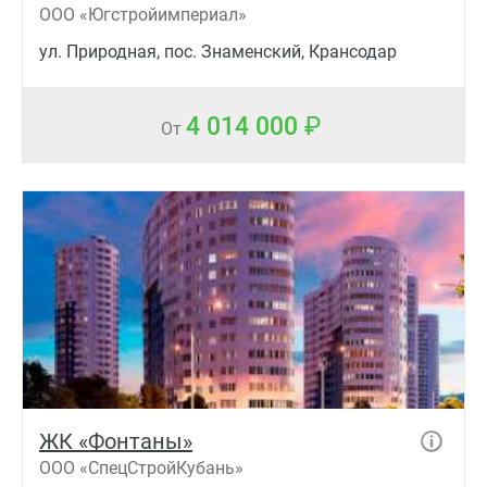
ООО «Югстройимпериал»
ул. Природная, пос. Знаменский, Крансодар
4 014 000
От
ЖК «Фонтаны»
ООО «СпецСтройКубань»