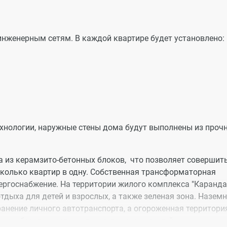
инженерным сетям. В каждой квартире будет установлено:
хнологии, наружные стены дома будут выполнены из проч
 из керамзито-бетонных блоков, что позволяет совершит
колько квартир в одну. Собственная трансформаторная
ергоснабжение. На территории жилого комплекса "Каранд
тдыха для детей и взрослых, а также зеленая зона. Наземн
анение личного автотранспорта, а огороженная территори
са - безопасность жильцов дома и их гостей.