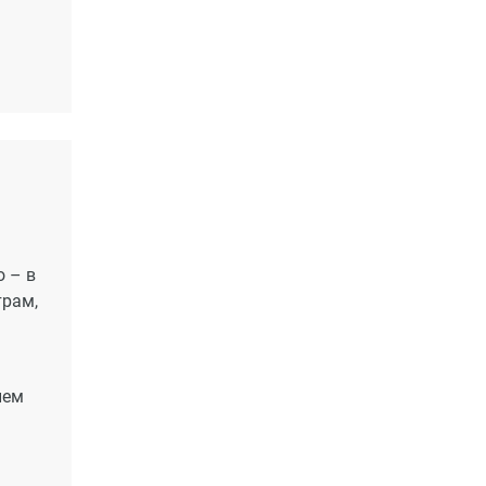
 – в
трам,
ием