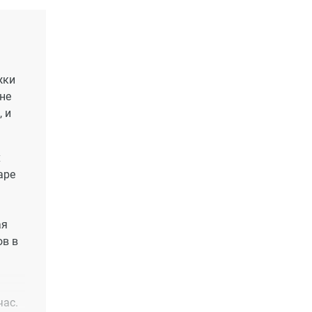
жки
не
 и
х
аре
ая
ов в
час.