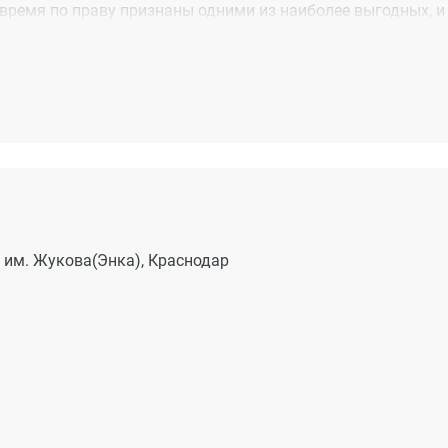
ремя по праву признаны одними из наиболее выгодных, и
дение.
 им. Жукова(Энка), Краснодар