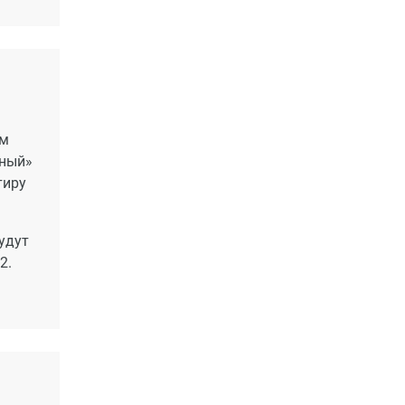
ем
дный»
тиру
удут
2.