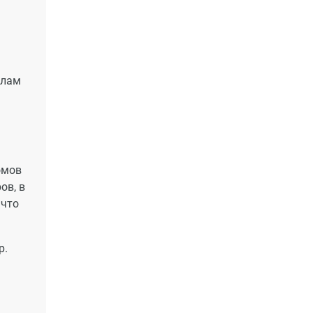
елам
омов
ов, в
 что
р.
»