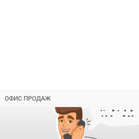
Первые два этажа дома займут офисные и
коммерческие помещения. Под рукой будет всё
необходимое: продуктовые магазины, салоны
красоты, бутики, детские студии. Рядом расположены
лучшие гимназии города, секции внешкольного
образования, высшие учебные заведения.
Государственные учреждения, музеи, театры, лучшие
рестораны города в пешей доступности от дома.
ОФИС ПРОДАЖ