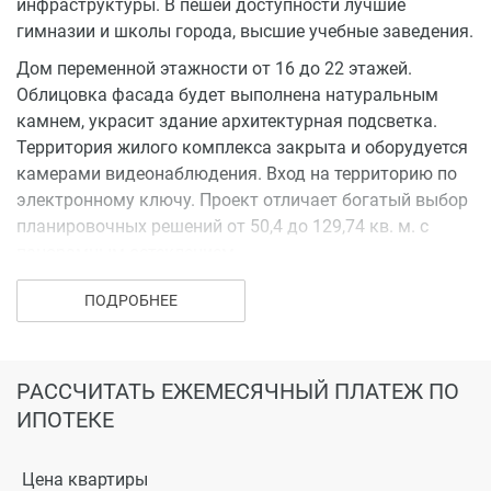
инфраструктуры. В пешей доступности лучшие
гимназии и школы города, высшие учебные заведения.
Дом переменной этажности от 16 до 22 этажей.
Облицовка фасада будет выполнена натуральным
камнем, украсит здание архитектурная подсветка.
Территория жилого комплекса закрыта и оборудуется
камерами видеонаблюдения. Вход на территорию по
электронному ключу. Проект отличает богатый выбор
планировочных решений от 50,4 до 129,74 кв. м. с
панорамным остеклением.
Текстура природных материалов поддержана в местах
ПОДРОБНЕЕ
общего пользования и интерьере парадных холлов и
лифтовых кабин.
Придомовая территория будет озеленена
РАССЧИТАТЬ ЕЖЕМЕСЯЧНЫЙ ПЛАТЕЖ ПО
крупномерными растениями и обустроена
ИПОТЕКЕ
тематическими площадками для отдыха детей и
взрослых. Собственная коммерческая
Цена квартиры
инфраструктура расположится на первом и втором