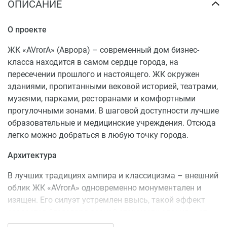
ОПИСАНИЕ
О проекте
ЖК «AVrorA» (Аврора) – современный дом бизнес-
класса находится в самом сердце города, на
пересечении прошлого и настоящего. ЖК окружен
зданиями, пропитанными вековой историей, театрами,
музеями, парками, ресторанами и комфортными
прогулочными зонами. В шаговой доступности лучшие
образовательные и медицинские учреждения. Отсюда
легко можно добраться в любую точку города.
Архитектура
В лучших традициях ампира и классицизма – внешний
облик ЖК «AVrorA» одновременно монументален и
изящен. Его силуэт устремлен ввысь, такой эффект
создается благодаря разной этажности здания – от
16 до 22-х этажей.