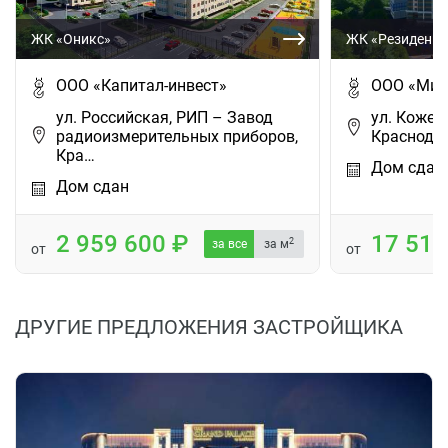
ЖК «Оникс»
ЖК «Резиденци
ООО «Капитал-инвест»
ООО «Миа
ул. Российская, РИП – Завод
ул. Кожеве
радиоизмерительных приборов,
Краснода
Кра…
Дом сдан
Дом сдан
2 959 600
17 51
2
за все
за м
от
от
ДРУГИЕ ПРЕДЛОЖЕНИЯ ЗАСТРОЙЩИКА