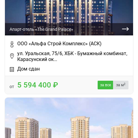
Апарт-отель «The Grand Palace»
ООО «Альфа Строй Комплекс» (АСК)
ул. Уральская, 75/6, ХБК - Бумажный комбинат,
Карасунский ок…
Дом сдан
5 594 400
2
за все
за м
от