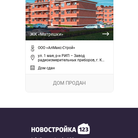
ЖК «Матрешки»
ООО «АлМакс-Строй»
ул. 1 мая, р-н РИП – Завод
радиоизмерительных приборов, г. К…
Дом сдан
ДОМ ПРОДАН