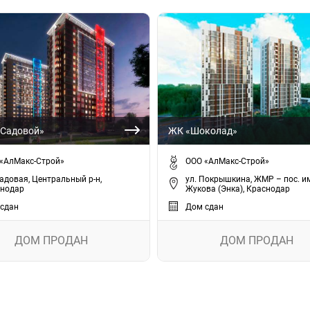
 Садовой»
ЖК «Шоколад»
«АлМакс-Строй»
ООО «АлМакс-Строй»
Садовая, Центральный р-н,
ул. Покрышкина, ЖМР – пос. и
нодар
Жукова (Энка), Краснодар
сдан
Дом сдан
ДОМ ПРОДАН
ДОМ ПРОДАН