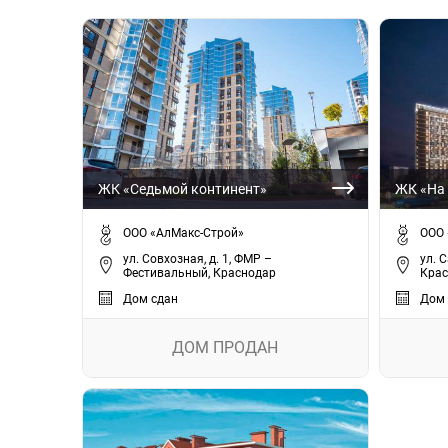
ЖК «Седьмой континент»
ЖК «На
ООО «АлМакс-Строй»
ООО 
ул. Совхозная, д. 1, ФМР –
ул. 
Фестивальный, Краснодар
Крас
Дом сдан
Дом 
ДОМ ПРОДАН