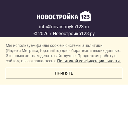
info@novostroyka123.ru
© 2026 / Новостройка123.ру
Карта сайта →
Мы используем файлы cookie и системы аналитики
Политика конфиденциальности
(Яндекс.Метрика, top.mail.ru) для сбора технических данных.
Согласие на обработку персональных данных
Это помогает нам делать сайт лучше. Продолжая работу с
сайтом, вы соглашаетесь с
Политикой конфиденциальности.
Новостройки
ПОЗВОНИТЕ МНЕ
ПРИНЯТЬ
Застройщики
Ипотека
Новости
Полезная информация
О проекте