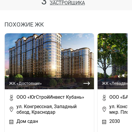
3
ЗАСТРОЙЩИКА
ПОХОЖИЕ ЖК
ЖК «Достояние»
ЖК «Левада»
ООО «ЮгСтройИнвест Кубань»
ООО «БАУ
ул. Конгрессная, Западный
ул. Конста
обход, Краснодар
мкр. Плод
Дом сдан
2030