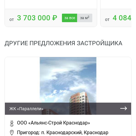
3 703 000
4 084
2
за все
за м
от
от
ДРУГИЕ ПРЕДЛОЖЕНИЯ ЗАСТРОЙЩИКА
ЖК «Параллели»
ООО «Альянс-Строй Краснодар»
Пригород: п. Краснодарский, Краснодар