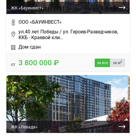
ЖК «Бауинвест»
ООО «БАУИНВЕСТ»
ул.40 лет Победы / ул. Героев-Разведчиков,
ККБ - Краевой кли…
Дом сдан
3 800 000
2
за все
за м
от
ЖК «Левада»