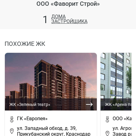
ООО «Фаворит Строй»
1
ДОМА
ЗАСТРОЙЩИКА
ПОХОЖИЕ ЖК
ЖК «Зеленый театр»
ЖК «Арена пар
ГК «Европея»
ООО «Капи
ул. Западный обход, д. 39,
ул. Агрон
Прикубанский округ, Краснодар
Завод ра