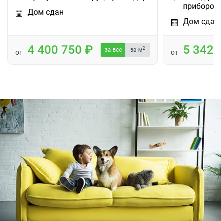
приборов
Дом сдан
Дом сдан
4 400 750
5 342
2
за все
за м
от
от