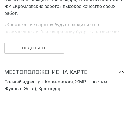
ЖК «Кремлёвские ворота» высокое качество своих
работ.
«Кремлёвские ворота» будут находиться на
возвышенности, благодаря чему будут казаться ещё
выше. Застройщик Краснодара возводит жилой
комплекс, состоящий из трёх главных строений,
ПОДРОБНЕЕ
представляющих собой 16-этажные дома с интересной
архитектурной задумкой.
МЕСТОПОЛОЖЕНИЕ НА КАРТЕ
Полный адрес:
ул. Кoрeнoвcкaя, ЖМР – пос. им.
Жукова (Энка), Краснодар