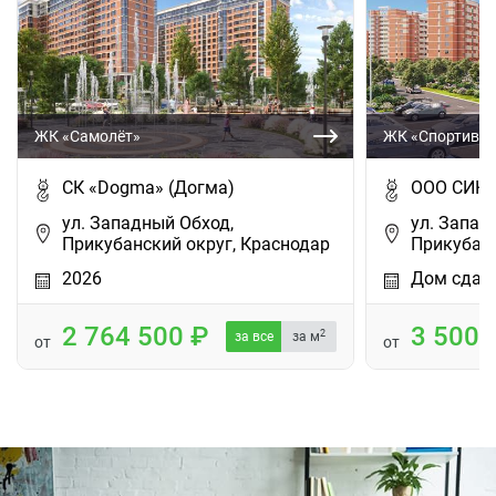
ЖК «Самолёт»
ЖК «Спортивна
СК «Dogma» (Догма)
ООО СИК 
ул. Западный Обход,
ул. Западн
Прикубанский округ, Краснодар
Прикубанс
2026
Дом сдан
2 764 500
3 500
2
за все
за м
от
от