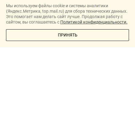
Карта сайта →
Мы используем файлы cookie и системы аналитики
Политика конфиденциальности
(Яндекс.Метрика, top.mail.ru) для сбора технических данных.
Согласие на обработку персональных данных
Это помогает нам делать сайт лучше. Продолжая работу с
сайтом, вы соглашаетесь с
Политикой конфиденциальности.
Новостройки
ПОЗВОНИТЕ МНЕ
ПРИНЯТЬ
Застройщики
Ипотека
Новости
Полезная информация
О проекте
New homes in Dubai
New homes in London