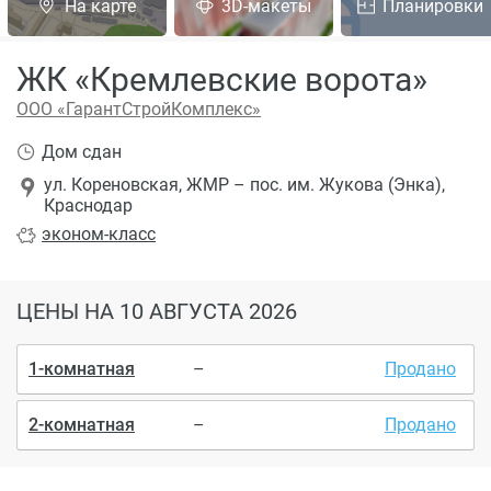
На карте
3D-макеты
Планировки
ЖК «Кремлевские ворота»
ООО «ГарантСтройКомплекс»
Дом сдан
ул. Кoрeнoвcкaя, ЖМР – пос. им. Жукова (Энка),
Краснодар
эконом
-класс
ЦЕНЫ
НА 10 АВГУСТА 2026
1-комнатная
–
Продано
2-комнатная
–
Продано