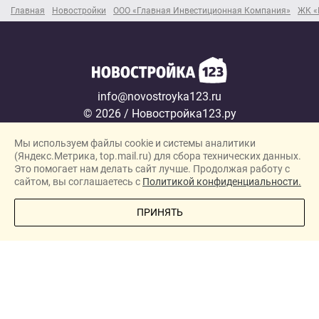
Главная
Новостройки
ООО «Главная Инвестиционная Компания»
ЖК «
info@novostroyka123.ru
© 2026 / Новостройка123.ру
Карта сайта →
Мы используем файлы cookie и системы аналитики
Политика конфиденциальности
(Яндекс.Метрика, top.mail.ru) для сбора технических данных.
Согласие на обработку персональных данных
Это помогает нам делать сайт лучше. Продолжая работу с
сайтом, вы соглашаетесь с
Политикой конфиденциальности.
Новостройки
ПОЗВОНИТЕ МНЕ
ПРИНЯТЬ
Застройщики
Ипотека
Новости
Полезная информация