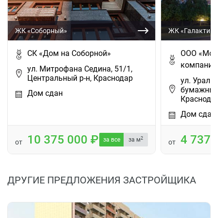
ЖК «Соборный»
ЖК «Галактика
СК «Дом на Соборной»
ООО «Мос
компания
ул. Митрофана Седина, 51/1,
Центральный р-н, Краснодар
ул. Уральс
бумажный
Дом сдан
Краснод…
Дом сдан
10 375 000
4 737
2
за все
за м
от
от
ДРУГИЕ ПРЕДЛОЖЕНИЯ ЗАСТРОЙЩИКА