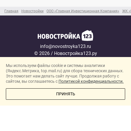
Главная
Новостройки
ООО «Главная Инвестиционная Компания»
ЖК «
info@novostroyka123.ru
© 2026 / Новостройка123.ру
Карта сайта →
Мы используем файлы cookie и системы аналитики
Политика конфиденциальности
(Яндекс.Метрика, top.mail.ru) для сбора технических данных.
Согласие на обработку персональных данных
Это помогает нам делать сайт лучше. Продолжая работу с
сайтом, вы соглашаетесь с
Политикой конфиденциальности.
Новостройки
ПОЗВОНИТЕ МНЕ
ПРИНЯТЬ
Застройщики
Ипотека
Новости
Полезная информация