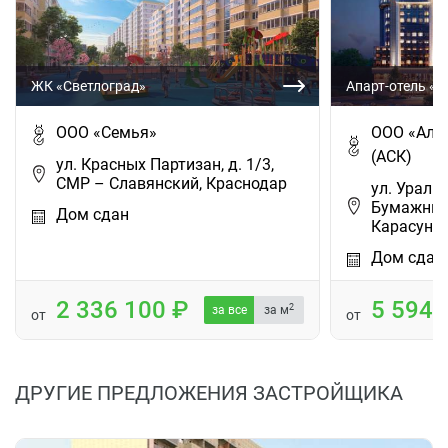
ЖК «Светлоград»
Апарт-отель «T
ООО «Семья»
ООО «Аль
(АСК)
ул. Красных Партизан, д. 1/3,
СМР – Славянский, Краснодар
ул. Уральс
Бумажный
Дом сдан
Карасунс
Дом сдан
2 336 100
5 594
2
за все
за м
от
от
ДРУГИЕ ПРЕДЛОЖЕНИЯ ЗАСТРОЙЩИКА