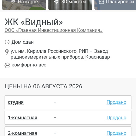
На карте
3D-макеты
Планировки
ЖК «Видный»
ООО «Главная Инвестиционная Компания»
Дом сдан
ул. им. Кирилла Россинского, РИП – Завод
радиоизмерительных приборов, Краснодар
комфорт
-класс
ЦЕНЫ
НА 06 АВГУСТА 2026
студия
–
Продано
1-комнатная
–
Продано
2-комнатная
–
Продано