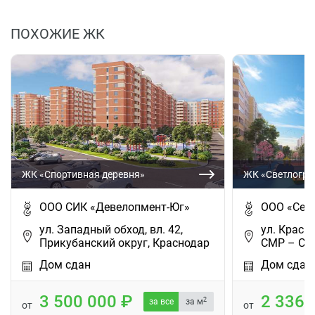
ПОХОЖИЕ ЖК
ЖК «Спортивная деревня»
ЖК «Светлогра
ООО СИК «Девелопмент-Юг»
ООО «Сем
ул. Западный обход, вл. 42,
ул. Красны
Прикубанский округ, Краснодар
СМР – Сла
Дом сдан
Дом сдан
3 500 000
2 336
2
за все
за м
от
от