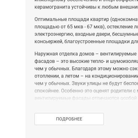
керамогранита устойчивы к любым внешни
Оптимальные площади квартир (однокомнатн
площадью от 65 мкв - 67 мкв), остекление л
электроэнергию, входные двери, бесшумные
консьержей, благоустроенные площадки для
Наружная отделка домов – вентилируемые 
фасадов – это высокие тепло- и шумоизоля
чем у обычных. Благодаря этому можно сэк
отоплении, а летом – на кондиционировани
чем у обычных. Звуки улицы не будут беспо
спокойнее. Особенно это оценят родители с
вентилируемые фасады отличаются особой 
50-ти лет.
ПОДРОБНЕЕ