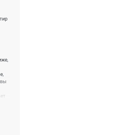
тир
иже,
е,
рвы
ает