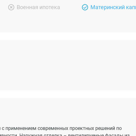
Военная ипотека
Материнский кап
и с применением современных проектных решений по
вности. Наружная отделка – вентилируемые фасады из