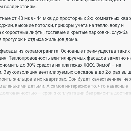
м воздействиям.
ые от 40 мкв - 44 мкв до просторных 2-х комнатных квар
оджий, высокие потолки, приборы учета на тепло, воду и
 скоростные лифты, гостевые и крытые парковки, служба
 прогулок и отдыха жильцов дома.
фасады из керамогранита. Основные преимущества таких
ция. Теплопроводность вентилируемых фасадов заметно н
ономить до 30% средств на платежах ЖКХ. Зимой – на
и. Звукоизоляция вентилируемых фасадов в до 2-х раз выш
коить жильцов в их квартирах. Сон будет качественнее, не
 маленькими детьми. А самое интересное то, что навесные
долговечностью – срок эксплуатации без ремонта достиг