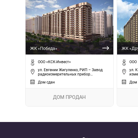
ЖК «Победа»
ЖК «Др
ООО «КСК-Инвест»
ООО 
ул. Евгении Жигуленко, РИП – Завод
ул. 
радиоизмерительных прибор…
изме
Дом сдан
Дом 
ДОМ ПРОДАН