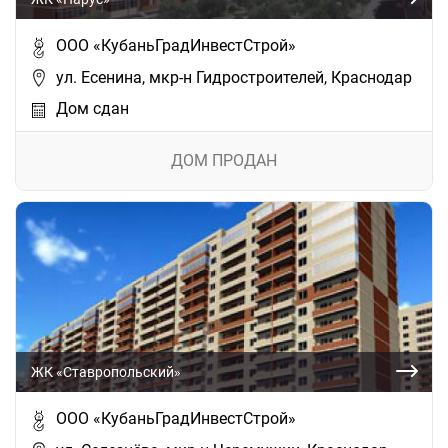
ООО «КубаньГрадИнвестСтрой»
ул. Есенина, мкр-н Гидростроителей, Краснодар
Дом сдан
ДОМ ПРОДАН
ЖК «Ставропольский»
ООО «КубаньГрадИнвестСтрой»