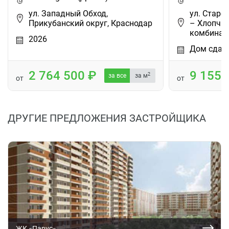
ул. Западный Обход,
ул. Старок
Прикубанский округ, Краснодар
– Хлопча
комбина…
2026
Дом сдан
2 764 500
9 155
2
за все
за м
от
от
ДРУГИЕ ПРЕДЛОЖЕНИЯ ЗАСТРОЙЩИКА
ЖК «Парус»