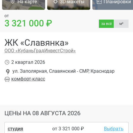
На карте
3D-макеты
Планировки
от
3 321 000
за всё
м²
ЖК «Славянка»
ООО «КубаньГрадИнвестСтрой»
2 квартал 2026
ул. Заполярная, Славянский - СМР, Краснодар
комфорт
-класс
ЦЕНЫ
НА 08 АВГУСТА 2026
студия
от
3 321 000
Выбрать