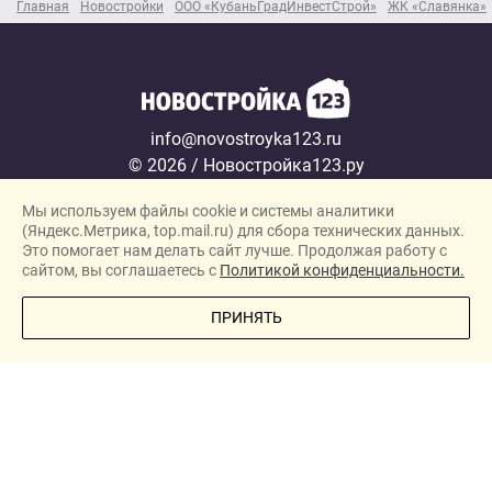
Главная
Новостройки
ООО «КубаньГрадИнвестСтрой»
ЖК «Славянка»
info@novostroyka123.ru
© 2026 / Новостройка123.ру
Карта сайта →
Мы используем файлы cookie и системы аналитики
Политика конфиденциальности
(Яндекс.Метрика, top.mail.ru) для сбора технических данных.
Согласие на обработку персональных данных
Это помогает нам делать сайт лучше. Продолжая работу с
сайтом, вы соглашаетесь с
Политикой конфиденциальности.
Новостройки
ПОЗВОНИТЕ МНЕ
ПРИНЯТЬ
Застройщики
Ипотека
Новости
Полезная информация
О проекте