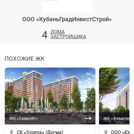
ООО «КубаньГрадИнвестСтрой»
4
ДОМА
ЗАСТРОЙЩИКА
ПОХОЖИЕ ЖК
ЖК «Самолёт»
ЖК «Фамилия»
СК «Dogma» (Догма)
ООО «Югс