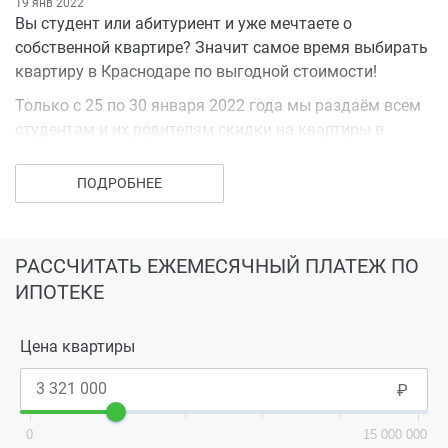
19 янв 2022
Вы студент или абитуриент и уже мечтаете о
собственной квартире? Значит самое время выбирать
квартиру в Краснодаре по выгодной стоимости!
Только с 25 по 30 января 2022 года мы раздаём всем
студентам и их родителям скидки на квартиры в
жилых комплексах «Краски» и «Славянка».
ПОДРОБНЕЕ
Вы просто выбираете и бронируете квартиру, а наши
специалисты подберут удобный способ оплаты. Для
осуществления мечты о комфортном жилье
достаточно предъявить студенчески билет или
РАССЧИТАТЬ ЕЖЕМЕСЯЧНЫЙ ПЛАТЕЖ ПО
справку ученика в наших отделах продаж.
ИПОТЕКЕ
Цена квартиры
0
15 000 000