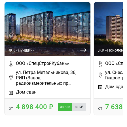
ЖК «Лучший»
ЖК «Поколени
ООО «СпецСтройКубань»
ООО «Спе
ул. Петра Метальникова, 36,
ул. Снесар
РИП (Завод
Гидростро
радиоизмерительных пр…
Дом сдан
Дом сдан
4 898 400
7 638
2
за все
за м
от
от