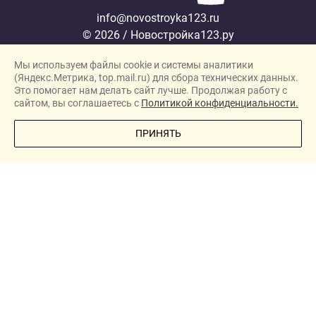
info@novostroyka123.ru
© 2026 / Новостройка123.ру
Карта сайта →
Мы используем файлы cookie и системы аналитики
Политика конфиденциальности
(Яндекс.Метрика, top.mail.ru) для сбора технических данных.
Согласие на обработку персональных данных
Это помогает нам делать сайт лучше. Продолжая работу с
сайтом, вы соглашаетесь с
Политикой конфиденциальности.
Новостройки
ПОЗВОНИТЕ МНЕ
ПРИНЯТЬ
Застройщики
Ипотека
Новости
Полезная информация
О проекте
New homes in Dubai