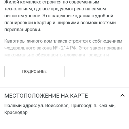
Жилой комплекс строится по современным
технологиям, где все предусмотрено на самом
высоком уровне. Это надежные здания с удобной
планировкой квартир и широкими возможностями
перепланировки.
Квартиры жилого комплекса строятся с соблюдением
Федерального закона № - 214 РФ. Этот закон призван
максимально обезопасить вложения граждан и
наладить доверительные отношения с застройщиком.
Согласно этому закону строительство застраховано в
ПОДРОБНЕЕ
страховой компании и абсолютно прозрачно.
ЖК «Ясная поляна» - это хорошее вложение средств и
возможность приобрести недорогое, но комфортное
МЕСТОПОЛОЖЕНИЕ НА КАРТЕ
жилье от застройщика под ключ.
Полный адрес:
ул. Войсковая, Пригород: п. Южный,
Краснодар