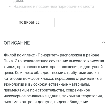
дома.
Наземные и подземные парковочные места
Входная металлическая дверь в подарок.
Остекление двойным стеклопакетом и балконов
ПОДРОБНЕЕ
и лоджий возможность выбора квартиры с
витражным или стандартным остеклением
ОПИСАНИЕ
Жилой комплекс «Приоритет» расположен в районе
Энка. Это великолепное сочетание высокого качества
жилья, прекрасного месторасположения, и доступной
цены. Комплекс обладает всеми атрибутами жилья
категории комфорт-класса: передовые строительные
технологии и высококачественные материалы,
применяемые при строительстве, современное
инженерное оснащение здания, закрытая территория,
система контроля доступа, видеонаблюдение.