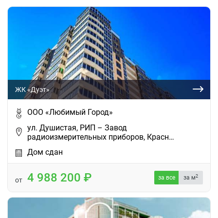
ЖК «Дуэт»
ООО «Любимый Город»
ул. Душистая, РИП – Завод
радиоизмерительных приборов, Красн…
Дом сдан
4 988 200
2
за все
за м
от