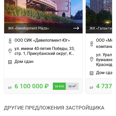
ЖК «Development Plaza»
ЖК «Галактика
ООО СИК «Девелопмент-Юг»
ООО «Мос
компания
ул. имени 40-летия Победы, 33,
стр. 1, Прикубанский округ, К…
ул. Уральс
бумажный
Дом сдан
Краснод…
Дом сдан
6 100 000
4 737
2
за все
за м
от
от
ДРУГИЕ ПРЕДЛОЖЕНИЯ ЗАСТРОЙЩИКА