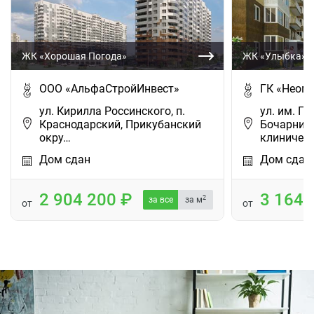
ЖК «Хорошая Погода»
ЖК «Улыбка»
ООО «АльфаСтройИнвест»
ГК «Неом
ул. Кирилла Россинского, п.
ул. им. Ге
Краснодарский, Прикубанский
Бочарнико
окру…
клиниче…
Дом сдан
Дом сдан
2 904 200
3 164
2
за все
за м
от
от