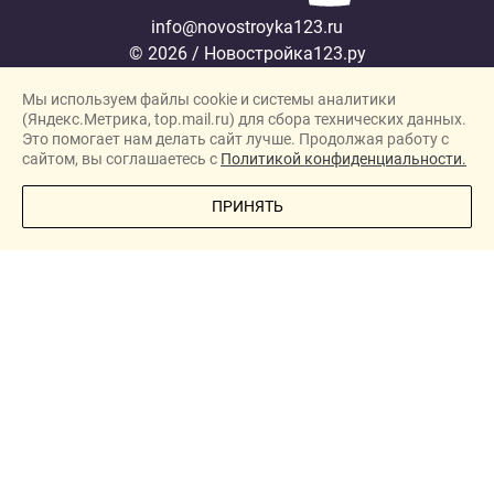
info@novostroyka123.ru
© 2026 / Новостройка123.ру
Карта сайта →
Мы используем файлы cookie и системы аналитики
Политика конфиденциальности
(Яндекс.Метрика, top.mail.ru) для сбора технических данных.
Согласие на обработку персональных данных
Это помогает нам делать сайт лучше. Продолжая работу с
сайтом, вы соглашаетесь с
Политикой конфиденциальности.
Новостройки
ПОЗВОНИТЕ МНЕ
ПРИНЯТЬ
Застройщики
Ипотека
Новости
Полезная информация
О проекте
New homes in Dubai