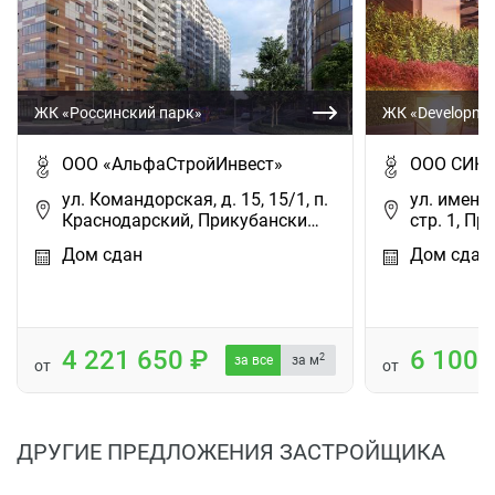
ЖК «Россинский парк»
ЖК «Developmen
ООО «АльфаСтройИнвест»
ООО СИК 
ул. Командорская, д. 15, 15/1, п.
ул. имени
Краснодарский, Прикубански…
стр. 1, Пр
Дом сдан
Дом сдан
4 221 650
6 100
2
за все
за м
от
от
ДРУГИЕ ПРЕДЛОЖЕНИЯ ЗАСТРОЙЩИКА