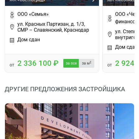
ООО «Семья»
ООО «Чер
финансов
ул. Красных Партизан, д. 1/3,
СМР – Славянский, Краснодар
ул. Степн
внутригор
Дом сдан
Дом сдан
2 336 100
2 924
2
за все
за м
от
от
ДРУГИЕ ПРЕДЛОЖЕНИЯ ЗАСТРОЙЩИКА