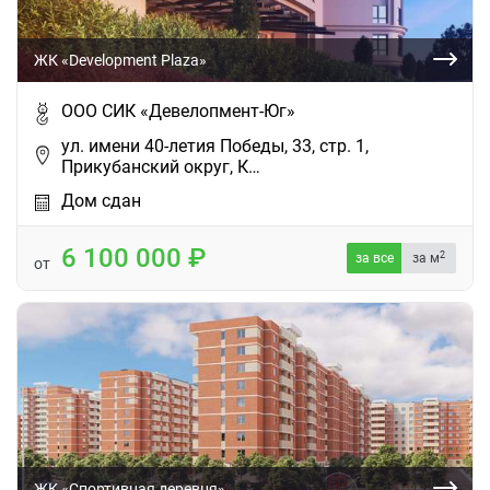
ЖК «Development Plaza»
ООО СИК «Девелопмент-Юг»
ул. имени 40-летия Победы, 33, стр. 1,
Прикубанский округ, К…
Дом сдан
6 100 000
2
за все
за м
от
ЖК «Спортивная деревня»