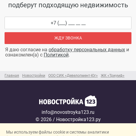
подберут подходящую недвижимость
ЖДУ ЗВОНКА
Я даю согласие на
обработку персональных данных
и
ознакомлен(а) с
Политикой
.
Главная
Новостройки
ООО СИК «Девелопмент-Юг»
ЖК «Триумф»
info@novostroyka123.ru
© 2026 / Новостройка123.ру
Карта сайта →
Мы используем файлы cookie и системы аналитики
Политика конфиденциальности