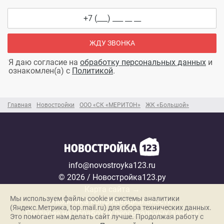
ЖДУ ЗВОНКА
Я даю согласие на
обработку персональных данных
и
ознакомлен(а) с
Политикой
.
Главная
Новостройки
ООО «СК «МЕРИТОН»
ЖК «Большой»
info@novostroyka123.ru
© 2026 / Новостройка123.ру
Карта сайта →
Мы используем файлы cookie и системы аналитики
Политика конфиденциальности
(Яндекс.Метрика, top.mail.ru) для сбора технических данных.
Согласие на обработку персональных данных
Это помогает нам делать сайт лучше. Продолжая работу с