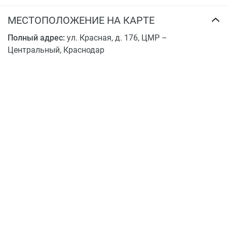
Если вы покупаете квартиру в новостройке от
застройщика в Краснодаре, избавьте себя от будущих
МЕСТОПОЛОЖЕНИЕ НА КАРТЕ
сожалений и будьте уверены в своем выборе.
Полный адрес:
ул. Красная, д. 176, ЦМР –
Центральный, Краснодар