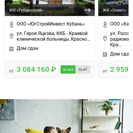
ЖК «Губернский»
ЖК «Оникс»
ООО «ЮгСтройИнвест Кубань»
ООО «Капи
ул. Героя Яцкова, ККБ - Краевой
ул. Росси
клинической больницы, Красно…
радиоизм
Кра…
Дом сдан
Дом сдан
3 084 160
2 959
2
за все
за м
от
от