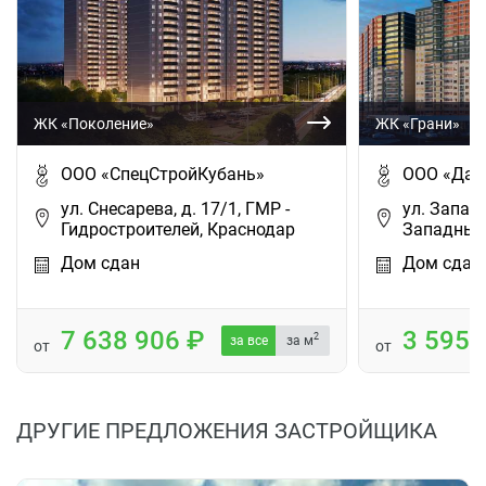
ЖК «Поколение»
ЖК «Грани»
ООО «СпецСтройКубань»
ООО «Дар
ул. Снесарева, д. 17/1, ГМР -
ул. Западн
Гидростроителей, Краснодар
Западный 
Дом сдан
Дом сдан
7 638 906
3 595
2
за все
за м
от
от
ДРУГИЕ ПРЕДЛОЖЕНИЯ ЗАСТРОЙЩИКА