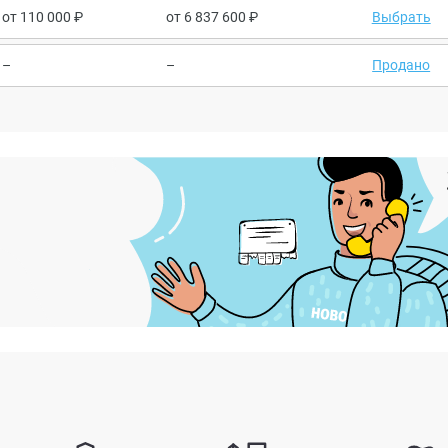
от
110 000
от
6 837 600
Выбрать
–
–
Продано