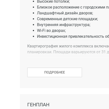
Высокие потолки;
Близкое расположение с городскими п
Ландшафтный дизайн дворов;
Современные детские площадки;
Внутренняя инфраструктура;
Wi-Fi во дворах;
Инвестиционная привлекательность об
Квартирография жилого комплекса включа
планировкаи. Площади варьируются от 31 до
Во всех квартирах предусмотрены большие 
друзей или наслаждаться временем, провед
ПОДРОБНЕЕ
и уютные лоджии по всей ширине квартиры,
книгой или чашечкой чая.
Купить квартиру в ЖК «Лучший» можно поср
партнеров. Действуют акции, скидки и спе
ГЕНПЛАН