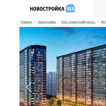
Главная
Новостройки
ООО «СпецСтройКубань»
ЖК