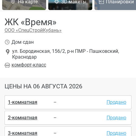
На карте
3D-макеты
Планировки
ЖК «Время»
ООО «СпецСтройКубань»
Дом сдан
ул. Бородинская, 156/2, р-н ПМР - Пашковский,
Краснодар
комфорт
-класс
ЦЕНЫ
НА 06 АВГУСТА 2026
1-комнатная
–
Продано
2-комнатная
–
Продано
3-комнатная
–
Продано