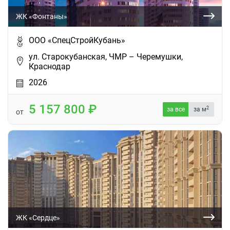
ЖК «Фонтаны»
ООО «СпецСтройКубань»
ул. Старокубанская, ЧМР – Черемушки,
Краснодар
2026
5 157 800
2
за все
за м
от
ЖК «Сердце»