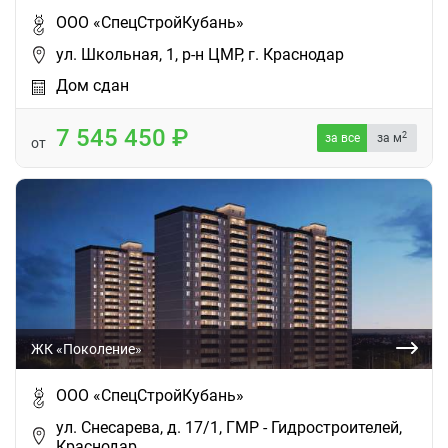
ООО «СпецСтройКубань»
ул. Школьная, 1, р-н ЦМР, г. Краснодар
Дом сдан
7 545 450
2
за все
за м
от
ЖК «Поколение»
ООО «СпецСтройКубань»
ул. Снесарева, д. 17/1, ГМР - Гидростроителей,
Краснодар