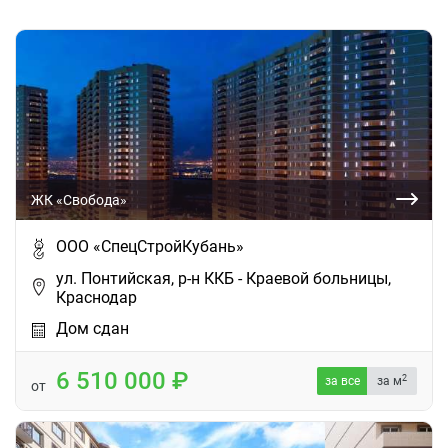
ЖК «Свобода»
ООО «СпецСтройКубань»
ул. Понтийская, р-н ККБ - Краевой больницы,
Краснодар
Дом сдан
6 510 000
2
за все
за м
от