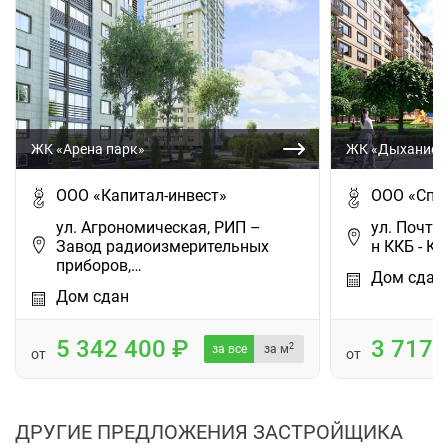
ЖК «Арена парк»
ЖК «Дыхание»
ООО «Капитал-инвест»
ООО «Спе
ул. Агрономическая, РИП –
ул. Почтов
Завод радиоизмерительных
н ККБ - К
приборов,…
Дом сдан
Дом сдан
5 342 400
3 717
2
за все
за м
от
от
ДРУГИЕ ПРЕДЛОЖЕНИЯ ЗАСТРОЙЩИКА