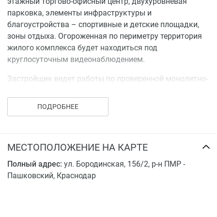
посредством полной оплаты. Также застройщик
этажный торгово-офисный центр, двухуровневая
предоставляет рассрочку платежа
парковка, элементы инфраструктуры и
на срок до одного года.
благоустройства – спортивные и детские площадки,
зоны отдыха. Огороженная по периметру территория
жилого комплекса будет находиться под
круглосуточным видеонаблюдением.
Застройщик ведет работы по проверенной монолитно-
кирпичной технологии и использует качественные
материалы.
ПОДРОБНЕЕ
Расположение комплекса удачно сочетает развитую
инфраструктура Пашковского района и хорошую
транспортную доступность. В шаговой доступности
МЕСТОПОЛОЖЕНИЕ НА КАРТЕ
имеются школы, детские сады, спортивные клубы,
Полный адрес:
ул. Бородинская, 156/2, р-н ПМР -
медицинские учреждения, магазины, кафе, рестораны
Пашковский, Краснодар
и многое другое. Автомобилисты оценят близость к
крупной транспортной развязке, все прочие могут
воспользоваться общественным транспортом, благо
остановки находятся возле дома.