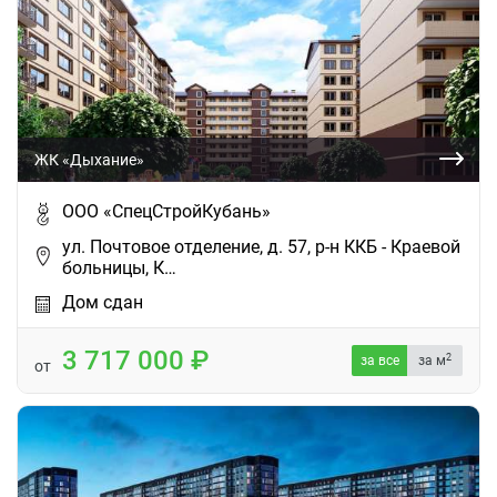
ЖК «Дыхание»
ООО «СпецСтройКубань»
ул. Почтовое отделение, д. 57, р-н ККБ - Краевой
больницы, К…
Дом сдан
3 717 000
2
за все
за м
от