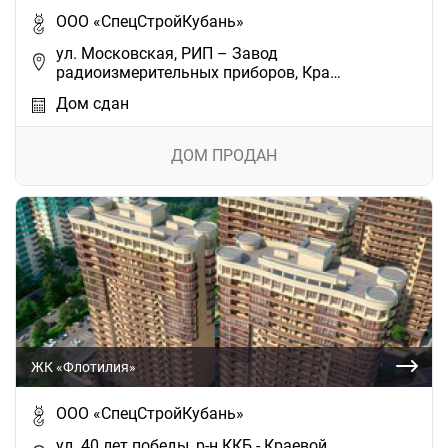
ООО «СпецСтройКубань»
ул. Московская, РИП – Завод
радиоизмерительных приборов, Кра…
Дом сдан
ДОМ ПРОДАН
ЖК «Флотилия»
ООО «СпецСтройКубань»
ул. 40 лет победы, р-н ККБ - Краевой