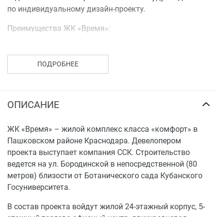
по индивидуальному дизайн-проекту.
Преимущества ЖК «Время»:
современные планировки;
качественна предчистовая отделка;
ПОДРОБНЕЕ
уникальные детские площадки;
красивые входные группы;
близость к зеленой зоне;
ОПИСАНИЕ
развитая инфраструктура;
зоны отдыха и барбекю;
ЖК «Время» – жилой комплекс класса «комфорт» в
закрытая территория;
Пашковском районе Краснодара. Девелопером
видеонаблюдение;
проекта выступает компания ССК. Строительство
IP-домофоны;
ведется на ул. Бородинской в непосредственной (80
бесплатный Wi-Fi во дворе;
метров) близости от Ботанического сада Кубанского
профессиональная управляющая компания.
Госуниверситета.
Купить квартиру в ЖК «Время» можно в ипотеку, в т.ч.
с привлечением средств материнского капитала, либо
В состав проекта войдут жилой 24-этажный корпус, 5-