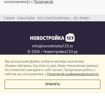
ознакомлен(а) с
Политикой
.
Главная
Новостройки
ООО «СпецСтройКубань»
ЖК «Время»
info@novostroyka123.ru
© 2026 / Новостройка123.ру
Карта сайта →
Мы используем файлы cookie и системы аналитики
Политика конфиденциальности
(Яндекс.Метрика, top.mail.ru) для сбора технических данных.
Согласие на обработку персональных данных
Это помогает нам делать сайт лучше. Продолжая работу с
сайтом, вы соглашаетесь с
Политикой конфиденциальности.
Новостройки
ПОЗВОНИТЕ МНЕ
ПРИНЯТЬ
Застройщики
Ипотека
Новости