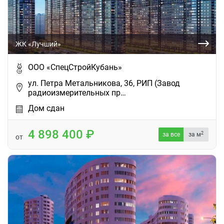
ЖК «Лучший»
ООО «СпецСтройКубань»
ул. Петра Метальникова, 36, РИП (Завод
радиоизмерительных пр…
Дом сдан
4 898 400
2
за все
за м
от