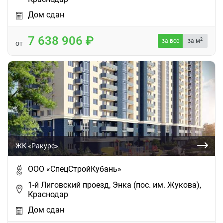
Дом сдан
7 638 906
2
за все
за м
от
ЖК «Ракурс»
ООО «СпецСтройКубань»
1-й Лиговский проезд, Энка (пос. им. Жукова),
Краснодар
Дом сдан