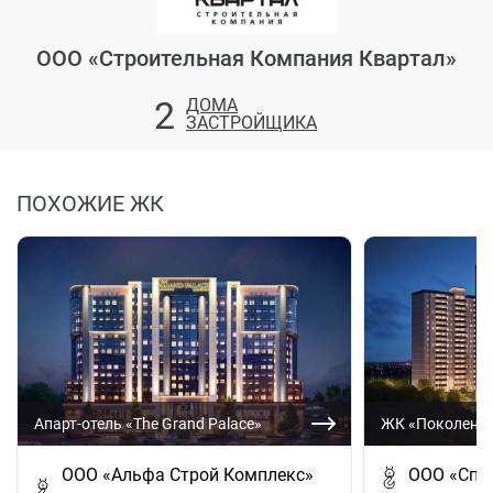
ООО «Строительная Компания Квартал»
2
ДОМА
ЗАСТРОЙЩИКА
ПОХОЖИЕ ЖК
Апарт-отель «The Grand Palace»
ЖК «Поколени
ООО «Альфа Строй Комплекс»
ООО «Спе