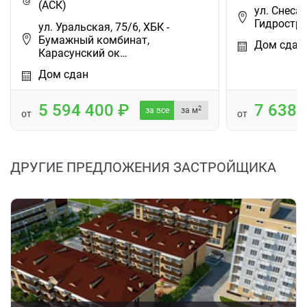
(АСК)
ул. Снесар
Гидростро
ул. Уральская, 75/6, ХБК -
Бумажный комбинат,
Дом сдан
Карасунский ок…
Дом сдан
5 594 400
7 638
2
за все
за м
от
от
ДРУГИЕ ПРЕДЛОЖЕНИЯ ЗАСТРОЙЩИКА