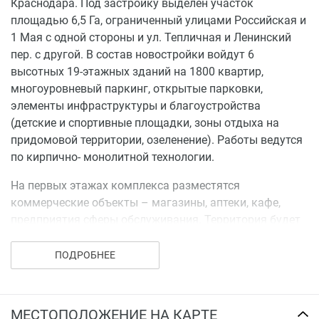
Краснодара. Под застройку выделен участок
площадью 6,5 Га, ограниченный улицами Российская и
1 Мая с одной стороны и ул. Тепличная и Ленинский
пер. с другой. В состав новостройки войдут 6
высотных 19-этажных зданий на 1800 квартир,
многоуровневый паркинг, открытые парковки,
элементы инфраструктуры и благоустройства
(детские и спортивные площадки, зоны отдыха на
придомовой территории, озеленение). Работы ведутся
по кирпично- монолитной технологии.
На первых этажах комплекса разместятся
коммерческие объекты – магазины, аптеки, кафе,
предприятия сферы обслуживания. Территория будет
взята под охрану и оборудована системой
видеонаблюдения. Всем жильцам будет предоставлен
ПОДРОБНЕЕ
бесплатный доступ к Wi-Fi во дворе.
Инфраструктура
МЕСТОПОЛОЖЕНИЕ НА КАРТЕ