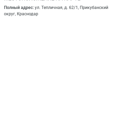
В шаговой доступности имеется 5 детских садов, 3
Полный адрес:
ул. Тепличная, д. 62/1, Прикубанский
школы, 6 спортивных клубов, салон красоты, кафе,
округ, Краснодар
множество магазинов различного профиля, 2
поликлиники, почтовое отделение и многое другое.
Транспортная доступность
Автомобилисты оценят близость к транспортной
развязке на Ростовском шоссе. Все остальные могут
воспользоваться общественным транспортом, благо
остановки находятся рядом с комплексом.