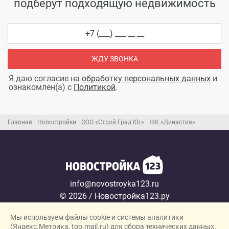
подберут подходящую недвижимость
ЖДУ ЗВОНКА
Я даю согласие на
обработку персональных данных
и
ознакомлен(а) с
Политикой
.
Главная
Новостройки
ООО «Строй Град Юг»
ЖК «Династия»
info@novostroyka123.ru
© 2026 / Новостройка123.ру
Карта сайта →
Мы используем файлы cookie и системы аналитики
Политика конфиденциальности
(Яндекс.Метрика, top.mail.ru) для сбора технических данных.