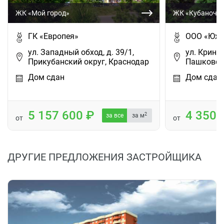
ЖК «Мой город»
ЖК «Кубаночк
ГК «Европея»
ООО «Южн
ул. Западный обход, д. 39/1,
ул. Крини
Прикубанский округ, Краснодар
Пашковск
Дом сдан
Дом сдан
5 157 600
4 350
2
за все
за м
от
от
ДРУГИЕ ПРЕДЛОЖЕНИЯ ЗАСТРОЙЩИКА