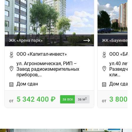
ЖК «Арена парк»
ЖК «Бауинвест
ООО «Капитал-инвест»
ООО «БАУ
ул. Агрономическая, РИП –
ул.40 лет 
Завод радиоизмерительных
Разведчик
приборов,…
кли…
Дом сдан
Дом сдан
5 342 400
3 800
2
за все
за м
от
от