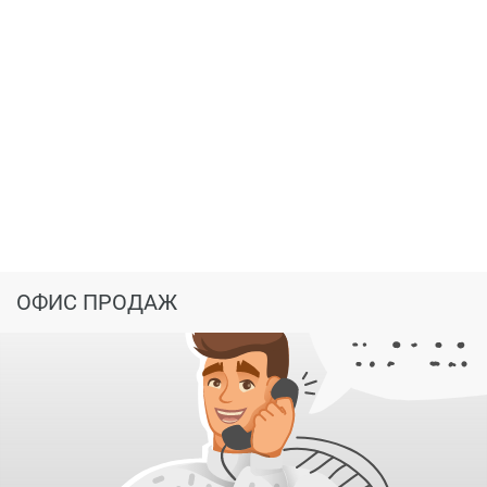
супермаркеты, бутики, небольшие магазины;
школы, детские сады, спортивные объекты;
больницы и аптеки;
салоны красоты, парикмахерские;
кинотеатры и клубы;
банки, офисы различных компаний;
в радиусе 2 км – 14 музеев и 9 театров;
недалеко от дома – более 100 кафе и ресторанов
и т.д.
ОФИС ПРОДАЖ