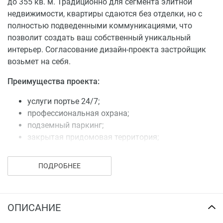
до 355 кв. м. Традиционно для сегмента элитной
недвижимости, квартиры сдаются без отделки, но с
полностью подведенными коммуникациями, что
позволит создать ваш собственный уникальный
интерьер. Согласование дизайн-проекта застройщик
возьмет на себя.
Преимущества проекта:
услуги портье 24/7;
профессиональная охрана;
подземный паркинг;
закрытая придомовая территория;
озеленение, детская площадка, прогулочная
зона.
ПОДРОБНЕЕ
Купить квартиру в Клубном доме
«Graff Суворов» можно за наличный и безналичный
расчет, по ипотеке или в рассрочку.
ОПИСАНИЕ