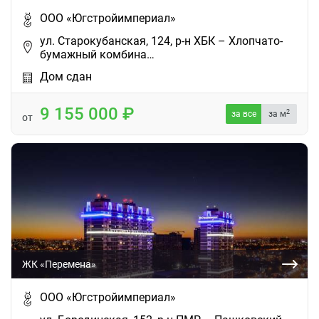
ООО «Югстройимпериал»
ул. Старокубанская, 124, р-н ХБК – Хлопчато-
бумажный комбина…
Дом сдан
9 155 000
2
за все
за м
от
ЖК «Перемена»
ООО «Югстройимпериал»