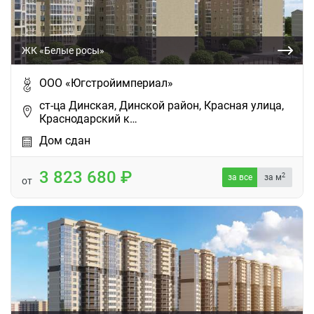
ЖК «Белые росы»
ООО «Югстройимпериал»
ст-ца Динская, Динской район, Красная улица,
Краснодарский к…
Дом сдан
3 823 680
2
за все
за м
от