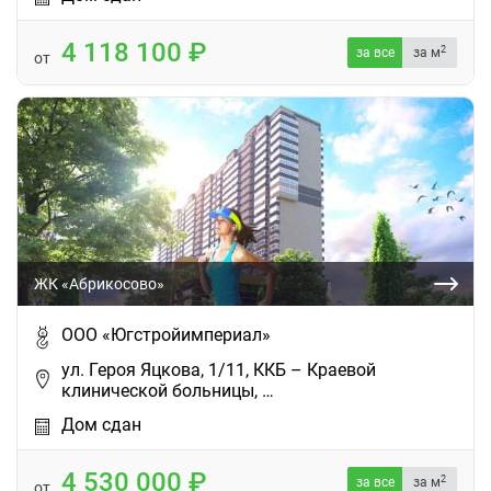
4 118 100
2
за все
за м
от
ЖК «Абрикосово»
ООО «Югстройимпериал»
ул. Героя Яцкова, 1/11, ККБ – Краевой
клинической больницы, …
Дом сдан
4 530 000
2
за все
за м
от