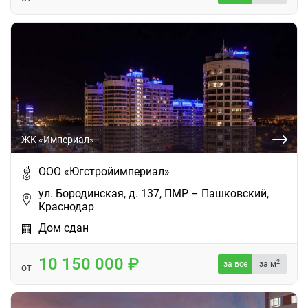
ЖК «Империал»
ООО «Югстройимпериал»
ул. Бородинская, д. 137, ПМР – Пашковский,
Краснодар
Дом сдан
10 150 000
2
за все
за м
от