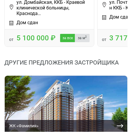
ул. Домбайская, ККБ - Краевой
ул. Почтов
клинической больницы,
н ККБ - К
Краснода…
Дом сдан
Дом сдан
5 100 000
3 717
2
за все
за м
от
от
ДРУГИЕ ПРЕДЛОЖЕНИЯ ЗАСТРОЙЩИКА
ЖК «Фамилия»