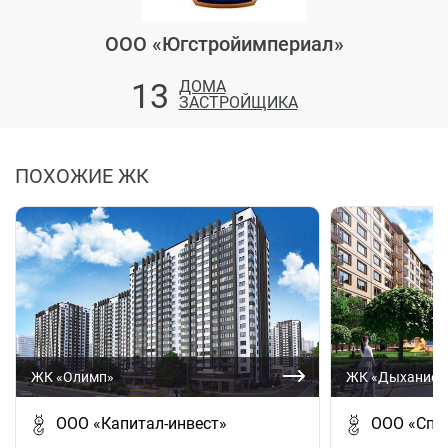
ООО «Югстройимпериал»
13
ДОМА
ЗАСТРОЙЩИКА
ПОХОЖИЕ ЖК
ЖК «Олимп»
ЖК «Дыхание»
ООО «Капитал-инвест»
ООО «Спе