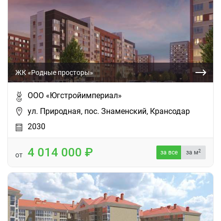
ЖК «Родные просторы»
ООО «Югстройимпериал»
ул. Природная, пос. Знаменский, Крансодар
2030
4 014 000
2
за все
за м
от