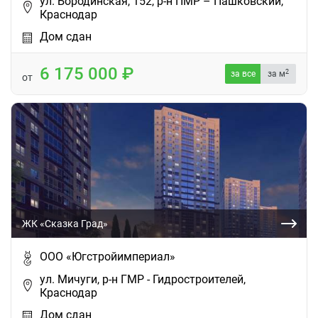
ул. Бородинская, 152, р-н ПМР – Пашковский,
Краснодар
Дом сдан
6 175 000
2
за все
за м
от
ЖК «Сказка Град»
ООО «Югстройимпериал»
ул. Мичуги, р-н ГМР - Гидростроителей,
Краснодар
Дом сдан