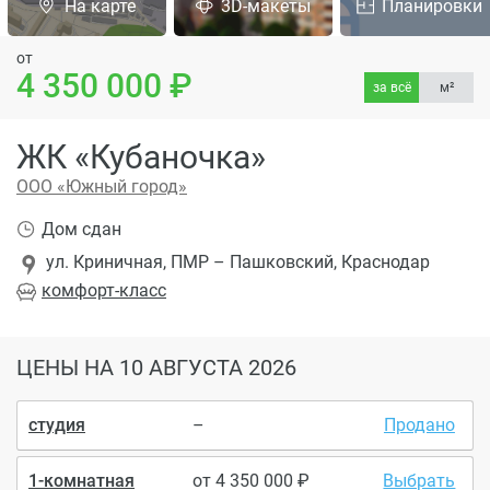
На карте
3D-макеты
Планировки
от
4 350 000
за всё
м²
ЖК «Кубаночка»
ООО «Южный город»
Дом сдан
ул. Криничная, ПМР – Пашковский, Краснодар
комфорт
-класс
ЦЕНЫ
НА 10 АВГУСТА 2026
студия
–
Продано
1-комнатная
от
4 350 000
Выбрать