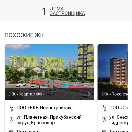
1
ДОМА
ЗАСТРОЙЩИКА
ПОХОЖИЕ ЖК
ЖК «Квартал №6»
ЖК «Поколени
ООО «ВКБ-Новостройки»
ООО «Спе
ул. Планетная, Прикубанский
ул. Снесар
округ, Краснодар
Гидростро
Дом сдан
Дом сдан