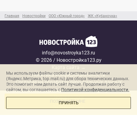
Главная
Новостройки
ООО «Южный город»
ЖК «Кубаночка»
info@novostroyka123.ru
© 2026 / Новостройка123.ру
Карта сайта →
Мы используем файлы cookie и системы аналитики
Политика конфиденциальности
(Яндекс.Метрика, top.mail.ru) для сбора технических данных.
Согласие на обработку персональных данных
Это помогает нам делать сайт лучше. Продолжая работу с
сайтом, вы соглашаетесь с
Политикой конфиденциальности.
Новостройки
ПОЗВОНИТЕ МНЕ
ПРИНЯТЬ
Застройщики
Ипотека
Новости