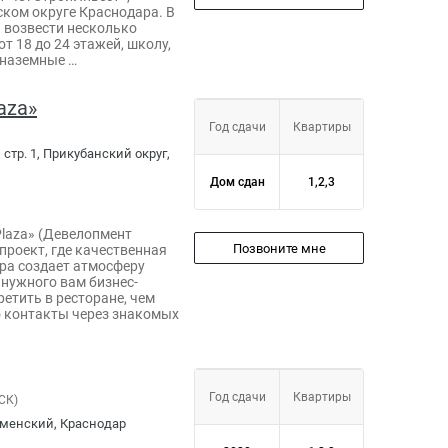
ком округе Краснодара. В
 возвести несколько
т 18 до 24 этажей, школу,
 наземные …
aza»
Год сдачи
Квартиры
 стр. 1, Прикубанский округ,
Дом сдан
1,2,3
Plaza» (Девелопмент
Позвоните мне
роект, где качественная
ра создает атмосферу
 нужного вам бизнес-
етить в ресторане, чем
о контакты через знакомых
Год сдачи
Квартиры
СК)
наменский, Краснодар