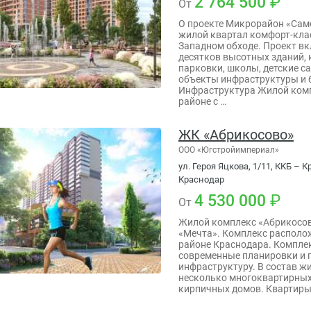
2 764 500
От
О проекте Микрорайон «Сам
жилой квартал комфорт-кла
Западном обходе. Проект в
десятков высотных зданий,
парковки, школы, детские с
объекты инфраструктуры и 
Инфраструктура Жилой ком
районе с …
ЖК «Абрикосово»
ООО «Югстройимпериал»
ул. Героя Яцкова, 1/11, ККБ –
Краснодар
4 530 000
От
Жилой комплекс «Абрикосов
«Мечта». Комплекс располо
районе Краснодара. Комплек
современные планировки и
инфраструктуру. В состав ж
несколько многоквартирных
кирпичных домов. Квартиры