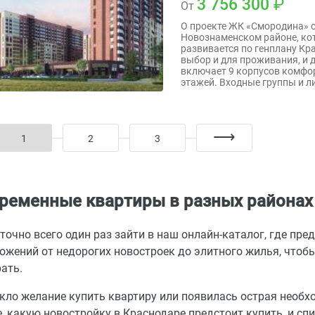
3 756 300
От
О проекте ЖК «Смородина» с
Новознаменском районе, ко
развивается по генплану Кр
выбор и для проживания, и 
включает 9 корпусов комфор
этажей. Входные группы и л
1
2
3
ременные квартиры в разных районах
точно всего один раз зайти в наш онлайн-каталог, где пр
ожений от недорогих новостроек до элитного жилья, чтобы 
ать.
кло желание купить квартиру или появилась острая необ
е, какую новостройку в Краснодаре предстоит купить, и сп