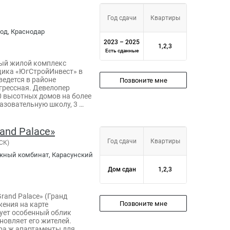
Год сдачи
Квартиры
ход, Краснодар
2023 – 2025
1,2,3
Есть сданные
вый жилой комплекс
щика «ЮгСтройИнвест» в
ведется в районе
Позвоните мне
нгрессная. Девелопер
0 высотных домов на более
разовательную школу, 3 …
and Palace»
Год сдачи
Квартиры
СК)
мажный комбинат, Карасунский
Дом сдан
1,2,3
Grand Palace» (Гранд
Позвоните мне
жения на карте
ует особенный облик
новляет его жителей.
ра ж апартаменты для