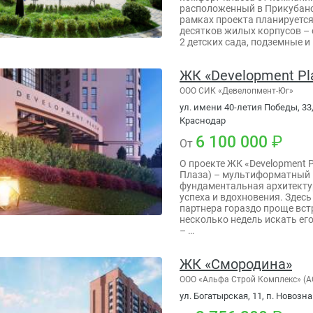
расположенный в Прикубанс
рамках проекта планируется
десятков жилых корпусов – о
2 детских сада, подземные и
ЖК «Development Pl
ООО СИК «Девелопмент-Юг»
ул. имени 40-летия Победы, 33,
Краснодар
6 100 000
От
О проекте ЖК «Development 
Плаза) – мультиформатный п
фундаментальная архитекту
успеха и вдохновения. Здесь
партнера гораздо проще встр
несколько недель искать ег
– …
ЖК «Смородина»
ООО «Альфа Строй Комплекс» (А
ул. Богатырская, 11, п. Новоз