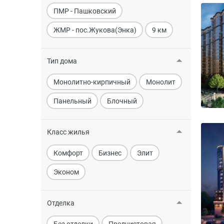
ПМР - Пашковский
ЖМР - пос.Жукова(Энка)
9 км
Тип дома
Монолитно-кирпичный
Монолит
Панельный
Блочный
Класс жилья
Комфорт
Бизнес
Элит
Эконом
Отделка
Без отделки
Предчистовая