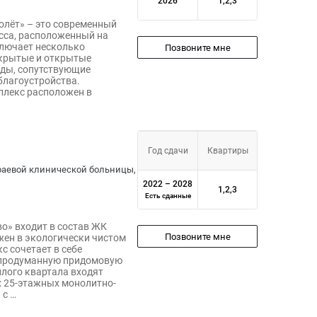
2026
1,2,3
олёт» – это современный
сса, расположенный на
ключает несколько
Позвоните мне
 крытые и открытые
ады, сопутствующие
благоустройства.
плекс расположен в
Год сдачи
Квартиры
 Краевой клинической больницы,
2022 – 2028
1,2,3
Есть сданные
о» входит в состав ЖК
Позвоните мне
жен в экологически чистом
с сочетает в себе
 продуманную придомовую
илого квартала входят
 25-этажных монолитно-
 с …