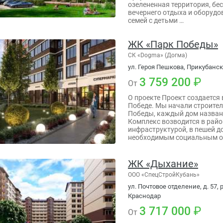
озелененная территория, бе
вечернего отдыха и оборудо
семей с детьми …
ЖК «Парк Победы»
СК «Dogma» (Догма)
ул. Героя Пешкова, Прикубанск
3 759 200
От
О проекте Проект создается 
Победе. Мы начали строител
Победы, каждый дом назван 
Комплекс возводится в райо
инфраструктурой, в пешей д
необходимым социальным о
ЖК «Дыхание»
ООО «СпецСтройКубань»
ул. Почтовое отделение, д. 57,
Краснодар
3 717 000
От