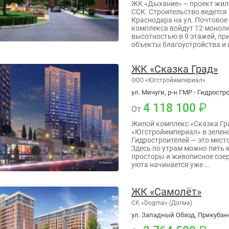
ЖК «Дыхание» – проект жил
ССК. Строительство ведется
Краснодара на ул. Почтовое 
комплекса войдут 12 монол
высотностью в 9 этажей, пр
объекты благоустройства и
ЖК «Сказка Град»
ООО «Югстройимпериал»
ул. Мичуги, р-н ГМР - Гидрост
4 118 100
От
Жилой комплекс «Сказка Гр
«Югстройимпериал» в зелен
Гидростроителей — это место
Здесь по утрам можно пить 
просторы и живописное озе
уюта начинается уже …
ЖК «Самолёт»
СК «Dogma» (Догма)
ул. Западный Обход, Прикубан