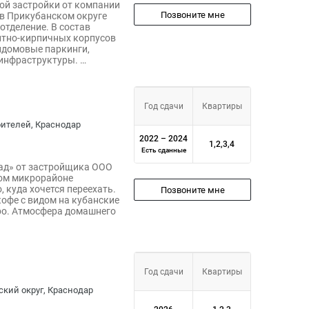
ой застройки от компании
Позвоните мне
 в Прикубанском округе
отделение. В состав
итно-кирпичных корпусов
идомовые паркинги,
 инфраструктуры. …
Год сдачи
Квартиры
роителей, Краснодар
2022 – 2024
1,2,3,4
Есть сданные
ад» от застройщика ООО
ом микрорайоне
, куда хочется переехать.
Позвоните мне
кофе с видом на кубанские
ро. Атмосфера домашнего
Год сдачи
Квартиры
ский округ, Краснодар