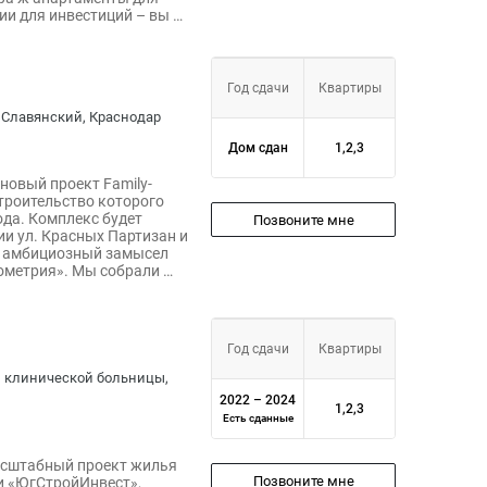
ии для инвестиций – вы …
Год сдачи
Квартиры
– Славянский, Краснодар
Дом сдан
1,2,3
новый проект Family-
строительство которого
ода. Комплекс будет
Позвоните мне
ии ул. Красных Партизан и
й амбициозный замысел
ометрия». Мы собрали …
Год сдачи
Квартиры
ой клинической больницы,
2022 – 2024
1,2,3
Есть сданные
масштабный проект жилья
Позвоните мне
и «ЮгСтройИнвест»,