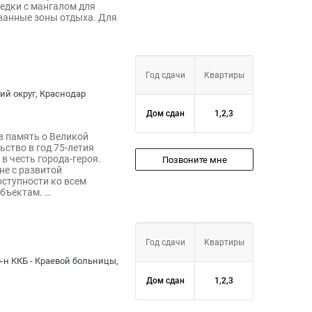
седки с мангалом для
ванные зоны отдыха. Для
Год сдачи
Квартиры
ий округ, Краснодар
Дом сдан
1,2,3
в память о Великой
ьство в год 75-летия
в честь города-героя.
Позвоните мне
не с развитой
оступности ко всем
бъектам. …
Год сдачи
Квартиры
 р-н ККБ - Краевой больницы,
Дом сдан
1,2,3