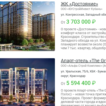
ЖК «Достояние»
ООО «ЮгСтройИнвест Кубань»
ул. Конгрессная, Западный об
3 703 000
От
О проекте «Достояние» - но
комфорт-класса от застрой
Краснодаре. Строительство 
Западного обхода на ул. Ко
планирует возвести около 2
чем 7 тыс. квартир, общеоб
Апарт-отель «The Gr
ООО «Альфа Строй Комплекс» (А
ул. Уральская, 75/6, ХБК - Бу
округ, Краснодар
5 594 400
От
О проекте Апарт-отель «The 
Пэлэс) – новая точка притя
Краснодара. Проект формир
деловой части города и вдох
Независимо от вашего выбо