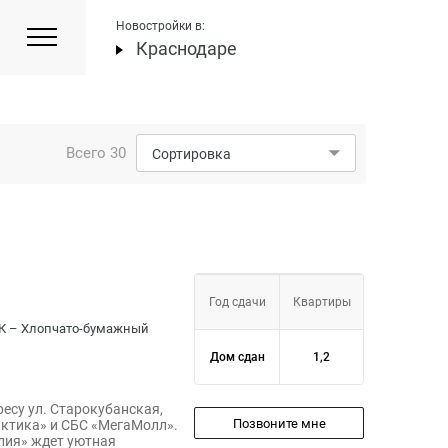
Новостройки в:
Краснодаре
Всего
30
Сортировка
Год сдачи
Квартиры
ХБК – Хлопчато-бумажный
Дом сдан
1,2
есу ул. Старокубанская,
Позвоните мне
лактика» и СБС «МегаМолл».
лия» ждет уютная