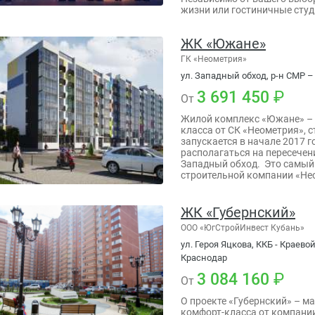
жизни или гостиничные студ
ЖК «Южане»
ГК «Неометрия»
ул. Западный обход, р-н СМР 
3 691 450
От
Жилой комплекс «Южане» – 
класса от СК «Неометрия», 
запускается в начале 2017 г
располагаться на пересечен
Западный обход. Это самы
строительной компании «Не
ЖК «Губернский»
ООО «ЮгСтройИнвест Кубань»
ул. Героя Яцкова, ККБ - Краев
Краснодар
3 084 160
От
О проекте «Губернский» – 
комфорт-класса от компани