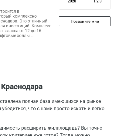
2028
1,2,3
троится в
торый комплексно
аснодара. Это отличный
Позвоните мне
для инвестиций. Комплекс
т-класса от 12 до 16
ифтовые холлы …
 Краснодара
едставлена полная база имеющихся на рынке
убедиться, что с нами просто искать и легко
ходимость расширить жилплощадь? Вы точно
исок критериев уже готов? Тогда можно