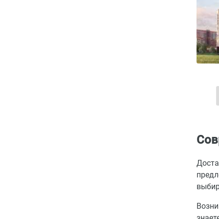
Сов
Доста
предл
выбир
Возни
знает