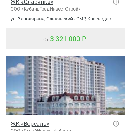
ЖК «Славянка»
ООО «КубаньГрадИнвестСтрой»
ул. Заполярная, Славянский - СМР, Краснодар
3 321 000
От
ЖК «Версаль»
ООО «СтройИнвест-Кубань»