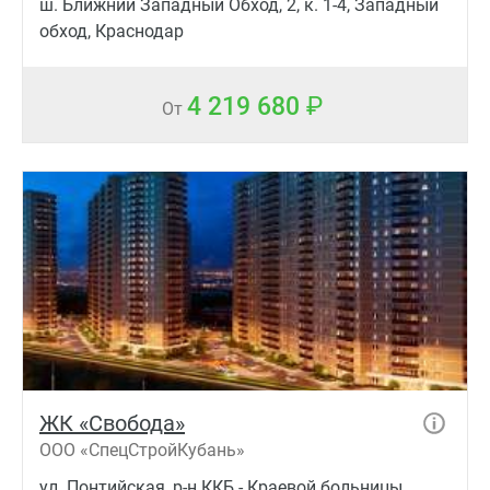
ш. Ближний Западный Обход, 2, к. 1-4, Западный
обход, Краснодар
4 219 680
От
ЖК «Свобода»
ООО «СпецСтройКубань»
ул. Понтийская, р-н ККБ - Краевой больницы,