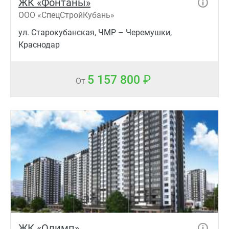
ЖК «Фонтаны»
ООО «СпецСтройКубань»
ул. Старокубанская, ЧМР – Черемушки,
Краснодар
5 157 800
От
ЖК «Олимп»