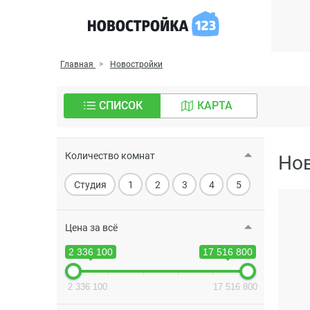
Главная
Новостройки
СПИСОК
КАРТА
Количество комнат
Но
Студия
1
2
3
4
5
Цена за всё
2 336 100
17 516 800
2 336 100
17 516 800