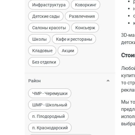
Инфраструктура
Коворкинг
Детские сады
Развлечения
Салоны красоты
Консьерж
3D-ма
Школы
Кафе и рестораны
детск
Кладовые
Акции
Стои
Без отделки
Любой
купит
Район
то ст
рекла
ЧМР - Черемушки
Мы то
ШМР - Школьный
предл
испол
п. Плодородный
выбра
п. Краснодарский