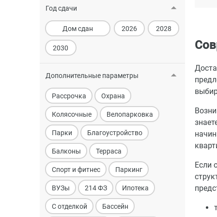
Год сдачи
Дом сдан
2026
2028
Сов
2030
Доста
Дополнительные параметры
предл
выбир
Рассрочка
Охрана
Возни
Колясочные
Велопарковка
знает
Парки
Благоустройство
начин
кварт
Балконы
Терраса
Если 
Спорт и фитнес
Паркинг
струк
предс
ВУЗы
214 ФЗ
Ипотека
С отделкой
Бассейн