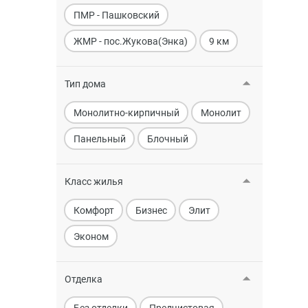
ПМР - Пашковский
ЖМР - пос.Жукова(Энка)
9 км
Тип дома
Монолитно-кирпичный
Монолит
Панельный
Блочный
Класс жилья
Комфорт
Бизнес
Элит
Эконом
Отделка
Без отделки
Предчистовая