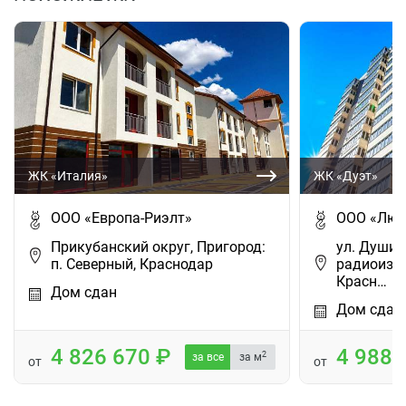
ЖК «Италия»
ЖК «Дуэт»
ООО «Европа-Риэлт»
ООО «Люб
Прикубанский округ, Пригород:
ул. Душис
п. Северный, Краснодар
радиоизм
Красн…
Дом сдан
Дом сдан
4 826 670
4 988
2
за все
за м
от
от