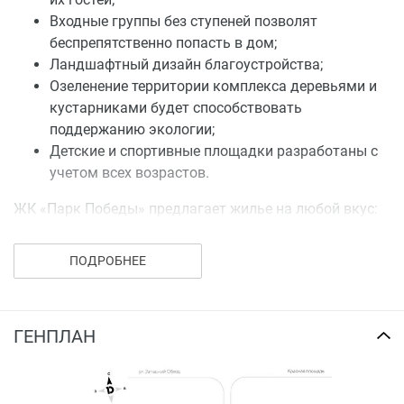
Входные группы без ступеней позволят
беспрепятственно попасть в дом;
Ландшафтный дизайн благоустройства;
Озеленение территории комплекса деревьями и
кустарниками будет способствовать
поддержанию экологии;
Детские и спортивные площадки разработаны с
учетом всех возрастов.
ЖК «Парк Победы» предлагает жилье на любой вкус:
от малогабаритных студий до просторных «трешек»
для большой семьи. Площади квартир:
ПОДРОБНЕЕ
Студии – от 22 до 26 кв. м;
1к. квартиры – от 32 до 42 кв. м;
2к. квартиры – от 45 до 67 кв. м;
ГЕНПЛАН
3к. квартиры – от 58 до 76 кв. м.
В каждом доме будут установлены комфортные и