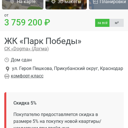
На карте
3D-макеты
Планировки
от
3 759 200
за всё
м²
ЖК «Парк Победы»
СК «Dogma» (Догма)
Дом сдан
ул. Героя Пешкова, Прикубанский округ, Краснодар
комфорт
-класс
Скидка 5%
Покупателю предоставляется скидка в
размере 5% на покупку новой квартиры/