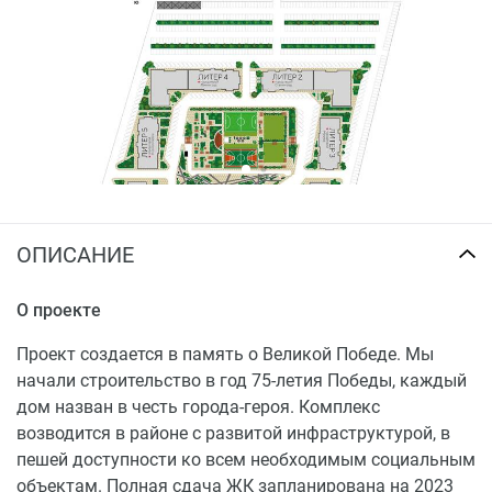
безопасные лифты. Дизайнерские МОПы выполнены в
современном стиле и не оставят равнодушными как
жильцов, так и их гостей.
Купить квартиру в микрорайоне ЖК «Парк Победы»
можно посредством полной оплаты, в рассрочку или в
ипотеку от банков-партнеров. Действуют акции,
скидки и специальные предложения от застройщика.
ОПИСАНИЕ
О проекте
Проект создается в память о Великой Победе. Мы
начали строительство в год 75-летия Победы, каждый
дом назван в честь города-героя. Комплекс
возводится в районе с развитой инфраструктурой, в
пешей доступности ко всем необходимым социальным
объектам. Полная сдача ЖК запланирована на 2023