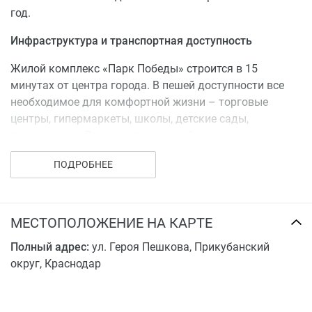
год.
Инфраструктура и транспортная доступность
Жилой комплекс «Парк Победы» строится в 15
минутах от центра города. В пешей доступности все
необходимое для комфортной жизни – торговые
центры, гипермаркеты, школы, детские сады,
поликлиники. Рядом остановки общественного
транспорта, помогающие быстро добраться до любой
ПОДРОБНЕЕ
части Краснодара.
Несмотря на близость к центру и доступу ко всем
возможностям городской жизни, на территории
МЕСТОПОЛОЖЕНИЕ НА КАРТЕ
«Парка Победы» всегда свежий воздух и тишина –
рядом нет промышленных производств. Жизнь здесь
Полный адрес:
ул. Героя Пешкова, Прикубанский
понравится тем, кто ценит спокойствие и заботится о
округ, Краснодар
здоровье своей семьи.
Благоустройство