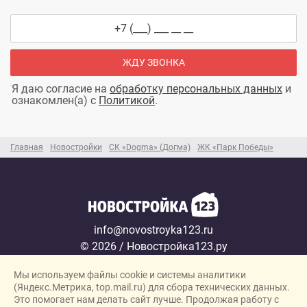
ЖДУ ЗВОНКА
Я даю согласие на
обработку персональных данных
и
ознакомлен(а) с
Политикой
.
Главная
Новостройки
СК «Dogma» (Догма)
ЖК «Парк Победы»
info@novostroyka123.ru
© 2026 / Новостройка123.ру
Карта сайта →
Мы используем файлы cookie и системы аналитики
Политика конфиденциальности
(Яндекс.Метрика, top.mail.ru) для сбора технических данных.
Согласие на обработку персональных данных
Это помогает нам делать сайт лучше. Продолжая работу с