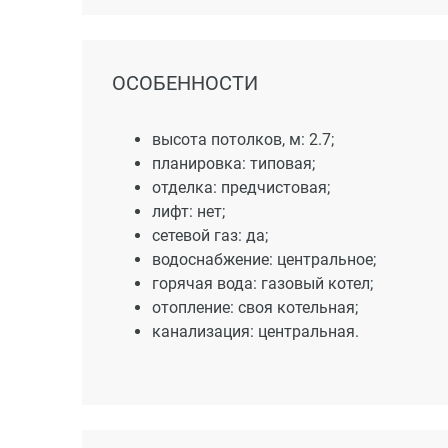
ОСОБЕННОСТИ
высота потолков, м: 2.7;
планировка: типовая;
отделка: предчистовая;
лифт: нет;
сетевой газ: да;
водоснабжение: центральное;
горячая вода: газовый котел;
отопление: своя котельная;
канализация: центральная.