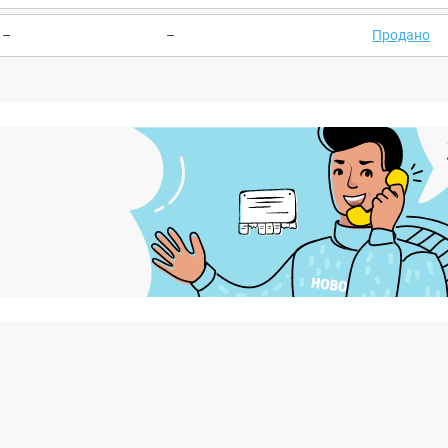
–
–
Продано