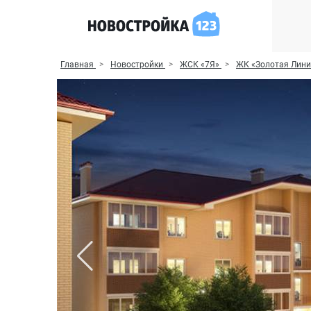
Главная
Новостройки
ЖСК «7Я»
ЖК «Золотая Лини