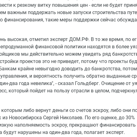
вести к резкому витку повышения цен - если не будет прин
аем важным поддержать новые запуски строительства путе
о финансирования, такие меры поддержки сейчас обсуждаю
нь высокая, отметил эксперт ДОМ.РФ. В то же время, по ег
 непродуманной финансовой политики находятся в более у
тройщиков мы действительно можем увидеть ряд банкротст
остройки проектов это не приведет, потому что проекты бу
Банкам крайне невыгодно доводить до банкротства, потом
управления, и вероятность получить обратно выданные с
н-два года невелика", - сказал Гольдберг. Очищение от 
сс, который пойдет на пользу отрасли в целом, подчеркну
которым либо вернут деньги со счетов эскроу, либо они п
 из Новосибирска Сергей Николаев. По его оценке, до 30%
в низкую наполняемость эскроу, прекращают финансировать
а будут нарушены на один-два года, полагает эксперт.