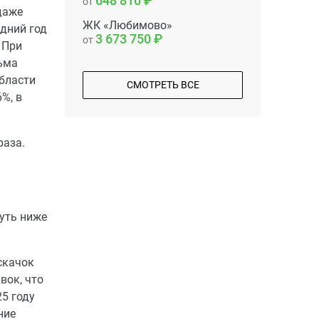
648 810
от
даже
ЖК «Любимово»
едний год
3 673 750
от
 При
сьма
области
СМОТРЕТЬ ВСЕ
%, в
раза.
чуть ниже
скачок
вок, что
25 году
ние