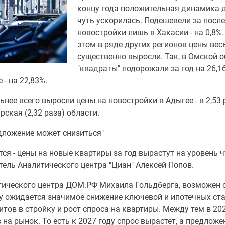
концу года положительная динамика 
чуть ускорилась. Подешевели за посл
новостройки лишь в Хакасии - на 0,8%.
этом в ряде других регионов цены ве
существенно выросли. Так, в Омской 
"квадраты" подорожали за год на 26,16
 - на 22,83%.
льнее всего выросли цены на новостройки в Адыгее - в 2,53 
рская (2,32 раза) области.
редложение может снизиться"
ся - цены на новые квартиры за год вырастут на уровень 
тель Аналитического центра "Циан" Алексей Попов.
итического центра ДОМ.РФ Михаила Гольдберга, возможен 
ду ожидается значимое снижение ключевой и ипотечных ста
тов в стройку и рост спроса на квартиры. Между тем в 20
а рынок. То есть к 2027 году спрос вырастет, а предложе