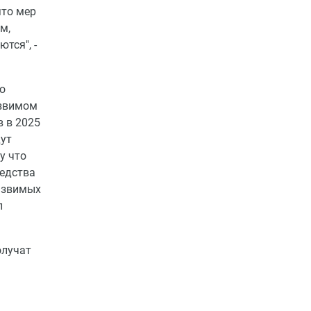
ято мер
м,
тся", -
о
язвимом
в в 2025
дут
у что
редства
уязвимых
л
олучат