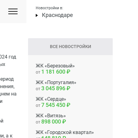
Новостройки в:
Краснодаре
ВСЕ НОВОСТРОЙКИ
024 год
ных
ЖК «Березовый»
1 181 600
от
период
ЖК «Португалия»
внения,
3 045 896
от
днем на
ЖК «Сердце»
ри
7 545 450
от
ЖК «Витязь»
ой
898 000
от
ЖК «Городской квартал»
и, а к