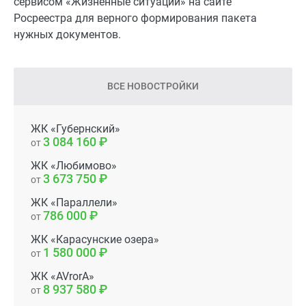
сервисом «Жизненные ситуации» на сайте
Росреестра для верного формирования пакета
нужных документов.
ВСЕ НОВОСТРОЙКИ
ЖК «Губернский»
3 084 160
от
ЖК «Любимово»
3 673 750
от
ЖК «Параллели»
786 000
от
ЖК «Карасунские озера»
1 580 000
от
ЖК «AVrorA»
8 937 580
от