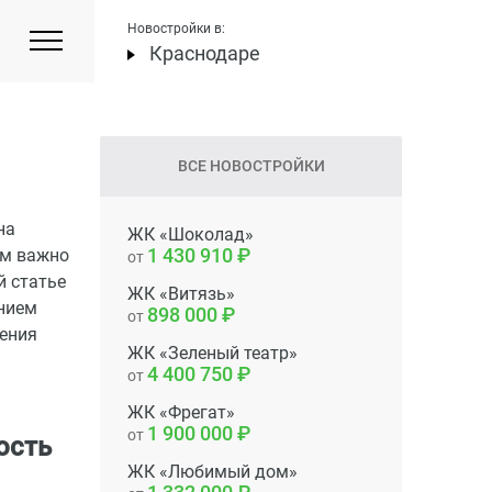
Новостройки в:
Краснодаре
ВСЕ НОВОСТРОЙКИ
на
ЖК «Шоколад»
1 430 910
ом важно
от
й статье
ЖК «Витязь»
анием
898 000
от
чения
ЖК «Зеленый театр»
4 400 750
от
ЖК «Фрегат»
1 900 000
от
ость
ЖК «Любимый дом»