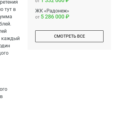
1 332 000
от
ретения
о тут в
ЖК «Радонеж»
5 286 000
сумма
от
блей.
лей
СМОТРЕТЬ ВСЕ
, каждый
 один
дого
ого
ов