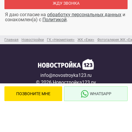
ЖДУ ЗВОНКА
Я даю согласие на
обработку персональных данных
и
ознакомлен(а) с
Политикой
.
Главная
Новостройки
ГК «Неометрия»
ЖК «Ежи»
Фотогалерея ЖК «Е
info@novostroyka123.ru
© 2026 Новостройка123.ру
Карта сайта →
ПОЗВОНИТЕ МНЕ
WHATSAPP
Новостройки
Застройщики
Ипотека