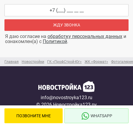
ЖДУ ЗВОНКА
Я даю согласие на
обработку персональных данных
и
ознакомлен(а) с
Политикой
.
Главная
Новостройки
ГК «ПрофСтрой-Юг»
ЖК «Формат»
Фотогалере
info@novostroyka123.ru
© 2026 Новостройка123.ру
Карта сайта →
ПОЗВОНИТЕ МНЕ
WHATSAPP
Новостройки