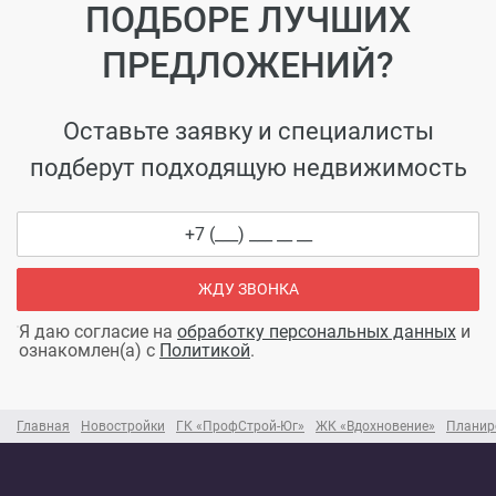
ПОДБОРЕ ЛУЧШИХ
ПРЕДЛОЖЕНИЙ?
Оставьте заявку и специалисты
подберут подходящую недвижимость
ЖДУ ЗВОНКА
Я даю согласие на
обработку персональных данных
и
ознакомлен(а) с
Политикой
.
Главная
Новостройки
ГК «ПрофСтрой-Юг»
ЖК «Вдохновение»
Планир