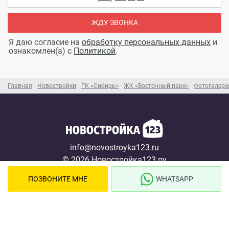
ЖДУ ЗВОНКА
Я даю согласие на
обработку персональных данных
и
ознакомлен(а) с
Политикой
.
Главная
Новостройки
ГК «Сибирь»
ЖК «Восточный парк»
Фотогалере
info@novostroyka123.ru
© 2026 Новостройка123.ру
Карта сайта →
ПОЗВОНИТЕ МНЕ
WHATSAPP
Новостройки
Застройщики