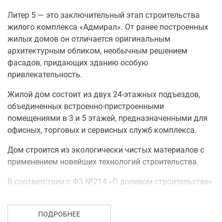
Литер 5 — это заключительный этап строительства
жилого комплекса «Адмирал». От ранее построенных
жилых домов он отличается оригинальным
архитектурным обликом, необычным решением
фасадов, придающих зданию особую
привлекательность.
Жилой дом состоит из двух 24-этажных подъездов,
объединенных встроенно-пристроенными
помещениями в 3 и 5 этажей, предназначенными для
офисных, торговых и сервисных служб комплекса.
Дом строится из экологически чистых материалов с
применением новейших технологий строительства.
В соответствии с ФЗ №214 «О долевом строительстве»
все дольщики, приобретающие квартиры в литере 5,
застрахованы застройщиком на сумму средств,
ПОДРОБНЕЕ
внесенную в процессе долевого строительства.