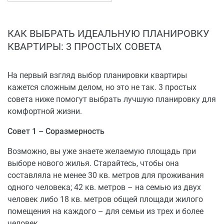
Страхуется ответственность застройщика на случай
неисполнения им обязательств по передаче
дольщикам жилых помещений в сроки,
КАК ВЫБРАТЬ ИДЕАЛЬНУЮ ПЛАНИРОВКУ
предусмотренные договором долевого участия,
КВАРТИРЫ: 3 ПРОСТЫХ СОВЕТА
зарегистрированным в учреждении Росреестра.
На первый взгляд выбор планировки квартиры
кажется сложным делом, но это не так. 3 простых
совета ниже помогут выбрать лучшую планировку для
комфортной жизни.
Совет 1 – Соразмерность
Возможно, вы уже знаете желаемую площадь при
выборе нового жилья. Старайтесь, чтобы она
составляла не менее 30 кв. метров для проживания
одного человека; 42 кв. метров – на семью из двух
человек либо 18 кв. метров общей площади жилого
помещения на каждого – для семьи из трех и более
человек.