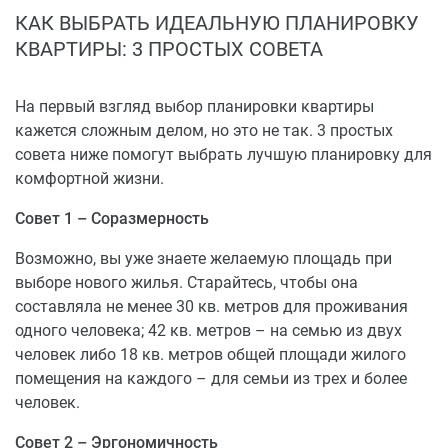
незваным гостям.
КАК ВЫБРАТЬ ИДЕАЛЬНУЮ ПЛАНИРОВКУ
Территория комплекса обустроена по всем
КВАРТИРЫ: 3 ПРОСТЫХ СОВЕТА
современным стандартам:
На первый взгляд выбор планировки квартиры
детские площадки с безопасным покрытием,
кажется сложным делом, но это не так. 3 простых
качелями, горками и песочницами;
совета ниже помогут выбрать лучшую планировку для
стадионы для игры в футбол, баскетбол,
комфортной жизни.
теннисные корты, тренажеры;
зона отдыха на берегу реки с аллеями для
Совет 1 – Соразмерность
прогулок и езды на велосипеде;
многоуровневый паркинг на 100+
Возможно, вы уже знаете желаемую площадь при
автомобильных мест.
выборе нового жилья. Старайтесь, чтобы она
составляла не менее 30 кв. метров для проживания
Отдыхать вблизи ЖК комфортно. Район ГМР
одного человека; 42 кв. метров – на семью из двух
экологически чистый, рядом с объектом мало зданий,
человек либо 18 кв. метров общей площади жилого
но много зелени. Автотрафик ненасыщенный, что
помещения на каждого – для семьи из трех и более
позволит отдыхать без выхлопных газов и шума
человек.
машин.
Совет 2 – Эргономичность