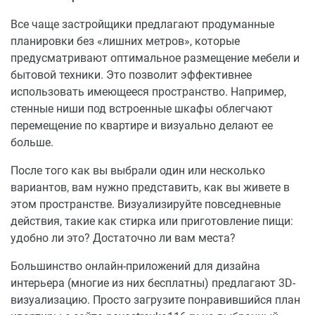
Рядом с домом находится множество интересных мест
и окрестностей Краснодара:
Все чаще застройщики предлагают продуманные
планировки без «лишних метров», которые
Стадион Белая стрела порадует авто и
предусматривают оптимальное размещение мебели и
мотолюбителей
бытовой техники. Это позволит эффективнее
Во дворе жилищного комплекса имеются детские
использовать имеющееся пространство. Например,
площадки
стенные ниши под встроенные шкафы облегчают
по ул. Гидростроителей располагается детский
перемещение по квартире и визуально делают ее
сад и школа
больше.
магазин «Окей»
Городской сад «Старая Кубань»
После того как вы выбрали один или несколько
Парк «Солнечный остров»
вариантов, вам нужно представить, как вы живете в
озеро «Старая Кубань»
этом пространстве. Визуализируйте повседневные
Краснодарский лесопарк
действия, такие как стирка или приготовление пищи:
Аэропорт в живописном Карасунском округе
удобно ли это? Достаточно ли вам места?
Купить квартиру в ЖК «Fresh» можно от застройщика
Большинство онлайн-приложений для дизайна
в рассрочку или в ипотеку от банков-партнеров.
интерьера (многие из них бесплатны) предлагают 3D-
визуализацию. Просто загрузите понравившийся план