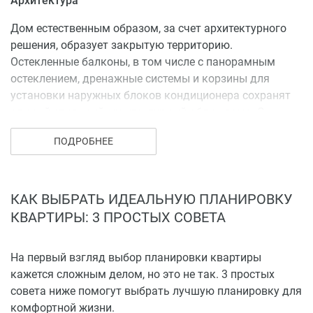
Архитектура
Дом естественным образом, за счет архитектурного
решения, образует закрытую территорию.
Остекленные балконы, в том числе с панорамным
остеклением, дренажные системы и корзины для
установки наружных блоков кондиционера сохранят
единый стильный архитектурный облик дома. С
верхних этажей в солнечную погоду можно
ПОДРОБНЕЕ
рассмотреть очертания гор Большого Кавказа.
Инфраструктура и благоустройство
КАК ВЫБРАТЬ ИДЕАЛЬНУЮ ПЛАНИРОВКУ
На расстоянии нескольких минут находятся
КВАРТИРЫ: 3 ПРОСТЫХ СОВЕТА
крупнейшие торгово-развлекательные центры: «СБС
Мегамолл» с кинотеатром, ресторанами, кафе, ТРК
«Галактика», крупные фитнес–центры, скверы и парки.
На первый взгляд выбор планировки квартиры
За пять минут можно доехать до детских садов и
кажется сложным делом, но это не так. 3 простых
школ, в том числе Гимназии № 88.
совета ниже помогут выбрать лучшую планировку для
комфортной жизни.