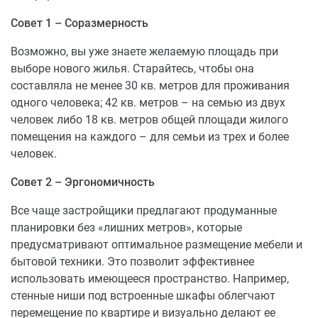
На первых этажах ЖК будут расположены
коммерческие помещения. Для комфорта детей и
Совет 1 – Соразмерность
родителей в здании ЖК откроется детский сад. Дети
Возможно, вы уже знаете желаемую площадь при
находятся под присмотром опытных педагогов. Их
выборе нового жилья. Старайтесь, чтобы она
легко отвести в сад и забрать домой, возвращаясь с
составляла не менее 30 кв. метров для проживания
работы. Также здесь появится современный фитнес-
одного человека; 42 кв. метров – на семью из двух
клуб с тренажерный залом, групповыми занятиями
человек либо 18 кв. метров общей площади жилого
для взрослых и детей.
помещения на каждого – для семьи из трех и более
Внимание уделили и придомовой территории, где
человек.
кроме традиционного ландшафтного озеленения c
Совет 2 – Эргономичность
системой автоматического полива будут современные
детские и спортивные площадки.
Все чаще застройщики предлагают продуманные
планировки без «лишних метров», которые
У жилого комплекса по-настоящему большой,
предусматривают оптимальное размещение мебели и
рассчитанный на 819 машиномест, двухуровневый
бытовой техники. Это позволит эффективнее
паркинг и открытая парковка на 48 м/м. Здесь без
использовать имеющееся пространство. Например,
проблем смогут оставлять свои автомобили не только
стенные ниши под встроенные шкафы облегчают
владельцы квартир, но и их гости.
перемещение по квартире и визуально делают ее