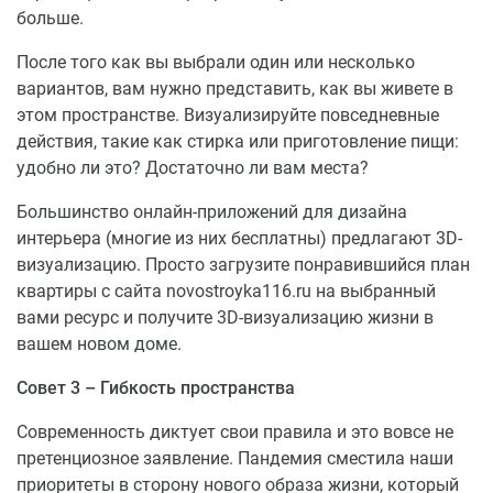
Транспортная доступность
больше.
Поблизости расположена трамвайная линия,
После того как вы выбрали один или несколько
остановки всех видов общественного транспорта с
вариантов, вам нужно представить, как вы живете в
маршрутами в любых направлениях. На электричке
этом пространстве. Визуализируйте повседневные
без пробок можно быстро добраться до центра
действия, такие как стирка или приготовление пищи:
города.
удобно ли это? Достаточно ли вам места?
Комфортный выезд в направлении Черноморского
Большинство онлайн-приложений для дизайна
побережья и горнолыжных курортов даст
интерьера (многие из них бесплатны) предлагают 3D-
возможность в самое короткое время добраться до
визуализацию. Просто загрузите понравившийся план
трассы М4 Дон, в направлении прекрасных курортов
квартиры с сайта novostroyka116.ru на выбранный
Краснодарского края.
вами ресурс и получите 3D-визуализацию жизни в
вашем новом доме.
Совет 3 – Гибкость пространства
Современность диктует свои правила и это вовсе не
претенциозное заявление. Пандемия сместила наши
приоритеты в сторону нового образа жизни, который