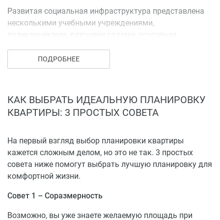
Развитая социальная инфраструктура представлена
несколькими учебными учреждениями,
поликлиниками, детскими садами, почтовым
отделением, парковыми зонами и аптеками.
Поблизости находятся несколько крупных торговых и
ПОДРОБНЕЕ
развлекательных центров, СБС «Мегамолл», ТРК
«Галактика», «Меридиан», Гипермаркеты «Ашан» и
«Окей», дорога до которых займёт не более 5-
КАК ВЫБРАТЬ ИДЕАЛЬНУЮ ПЛАНИРОВКУ
10 минут.
КВАРТИРЫ: 3 ПРОСТЫХ СОВЕТА
На первый взгляд выбор планировки квартиры
кажется сложным делом, но это не так. 3 простых
совета ниже помогут выбрать лучшую планировку для
комфортной жизни.
Совет 1 – Соразмерность
Возможно, вы уже знаете желаемую площадь при