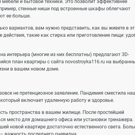
мебели и бытовой техники. Это позволит эффективнее
пример, стенные ниши под встроенные шкафы облегчают
ют ее больше.
ько вариантов, вам нужно представить, как вы живете в э
 действия, такие как стирка или приготовление пищи: удо
а интерьера (многие из них бесплатны) предлагают 3D-
ийся план квартиры с сайта novostroyka116.ru на выбранн
изни в вашем новом доме.
 вовсе не претенциозное заявление. Пандемия сместила на
, который включает удаленную работу и здоровье.
ость пространства в вашем жилище. После простейшей
ся место для домашнего офиса или установки тренажера.
вашей новой квартире достаточно естественного света. Бол
– важность последнего очевидна.