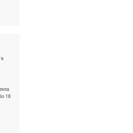
25
та
ляла
бо 18