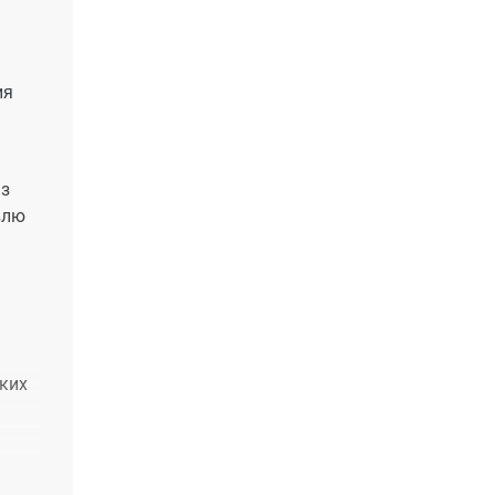
ия
Из
влю
ких