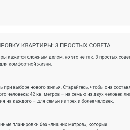
но развивается, ходят автобусы и маршрутные такси,
ии. Автомобилисты оценят удобный выезд на Ростовское
тизан. Дорога до центра Краснодара на машине займет 20-
РОВКУ КВАРТИРЫ: 3 ПРОСТЫХ СОВЕТА
ры кажется сложным делом, но это не так. 3 простых сове
для комфортной жизни.
 при выборе нового жилья. Старайтесь, чтобы она состав
го человека; 42 кв. метров – на семью из двух человек ли
 на каждого – для семьи из трех и более человек.
нные планировки без «лишних метров», которые