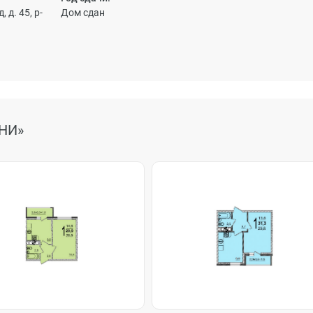
 д. 45, р-
Дом сдан
НИ»