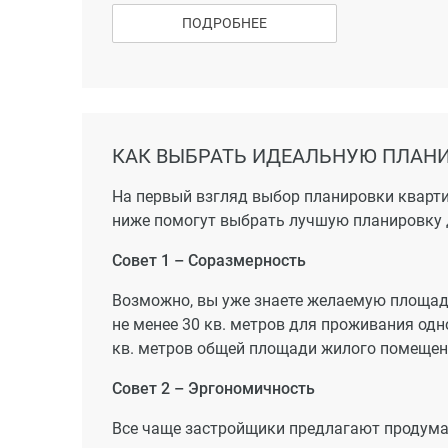
Транспортная инфраструктура района актив
ПОДРОБНЕЕ
планируется проведение троллейбусной лин
шоссе, Темрюкскую трассу, ул. Красных пар
минут.
КАК ВЫБРАТЬ ИДЕАЛЬНУЮ ПЛАНИ
На первый взгляд выбор планировки кварти
ниже помогут выбрать лучшую планировку 
Совет 1 – Соразмерность
Возможно, вы уже знаете желаемую площадь
не менее 30 кв. метров для проживания одно
кв. метров общей площади жилого помещения
Совет 2 – Эргономичность
Все чаще застройщики предлагают продума