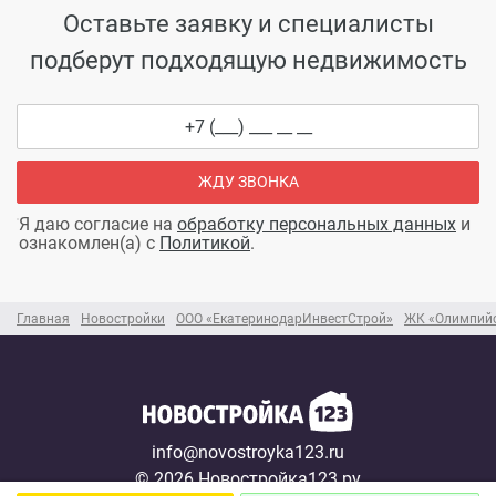
Оставьте заявку и специалисты
подберут подходящую недвижимость
ЖДУ ЗВОНКА
Я даю согласие на
обработку персональных данных
и
ознакомлен(а) с
Политикой
.
Главная
Новостройки
ООО «ЕкатеринодарИнвестСтрой»
ЖК «Олимпий
info@novostroyka123.ru
© 2026 Новостройка123.ру